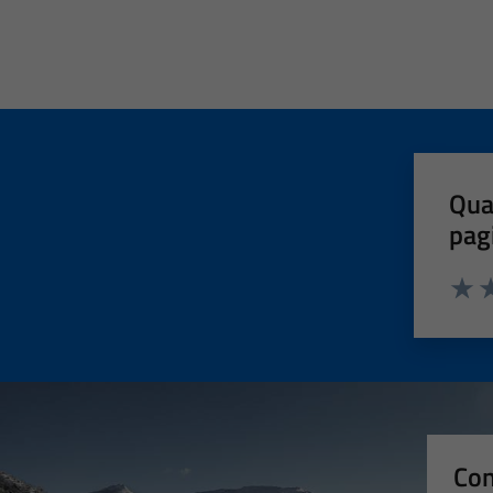
Qua
pag
Valut
Va
Con