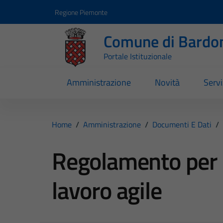
Vai ai contenuti
Vai al footer
Regione Piemonte
Comune di Bardo
Portale Istituzionale
Amministrazione
Novità
Servi
Home
/
Amministrazione
/
Documenti E Dati
/
Regolamento per l
lavoro agile