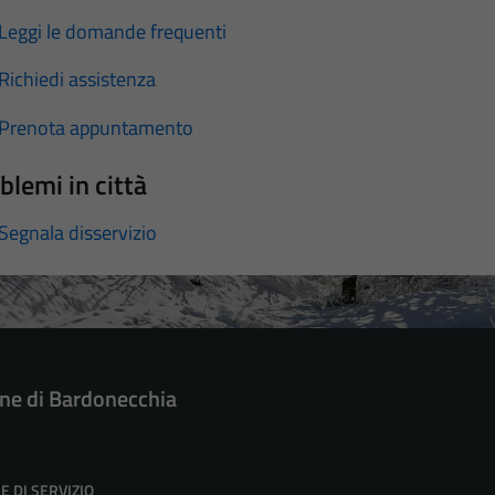
Leggi le domande frequenti
Richiedi assistenza
Prenota appuntamento
blemi in città
Segnala disservizio
e di Bardonecchia
E DI SERVIZIO