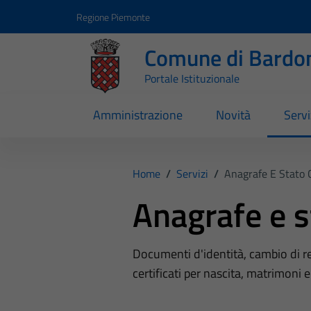
Vai ai contenuti
Vai al footer
Regione Piemonte
Comune di Bardo
Portale Istituzionale
Amministrazione
Novità
Servi
Home
/
Servizi
/
Anagrafe E Stato C
Anagrafe e st
Documenti d'identità, cambio di resi
certificati per nascita, matrimoni e 