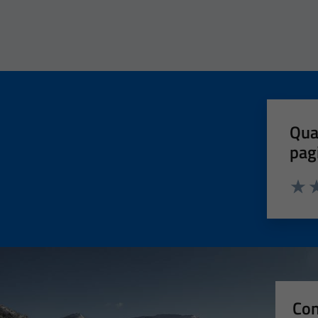
Qua
pag
Valut
Va
Con