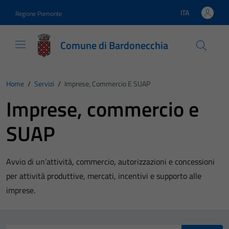
Vai ai contenuti
Vai al footer
ITA
Regione Piemonte
Lingua attiva:
Comune di Bardonecchia
Home
/
Servizi
/
Imprese, Commercio E SUAP
Imprese, commercio e
SUAP
Avvio di un’attività, commercio, autorizzazioni e concessioni
per attività produttive, mercati, incentivi e supporto alle
imprese.
Esplora tutti i servizi