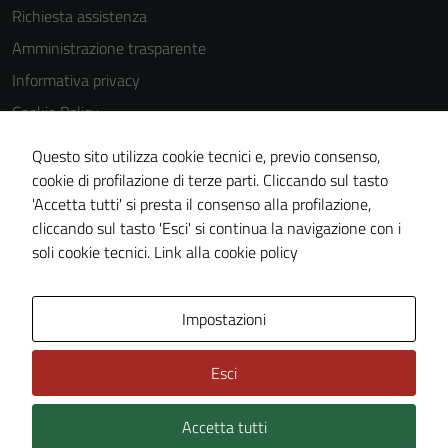
Richiesta assistenza
Tecnici
Amministrazione trasparente
Questi cookie
Informativa privacy
sono necessari
per il
Cookie Policy
funzionamento
Note legali
Questo sito utilizza cookie tecnici e, previo consenso,
del sito e non
Dichiarazione di accessibilità
cookie di profilazione di terze parti. Cliccando sul tasto
possono
'Accetta tutti' si presta il consenso alla profilazione,
essere
Segnalazioni di inaccessibilità
cliccando sul tasto 'Esci' si continua la navigazione con i
disabilitati.
Piano di miglioramento del sito
soli cookie tecnici.
Link alla cookie policy
Questi cookie
non raccolgono
informazioni
Area Privata
Impostazioni
personali.
Esci
Terze parti
Questi cookie
Accetta tutti
Credits: ©
Technical Design s.r.l.
sono