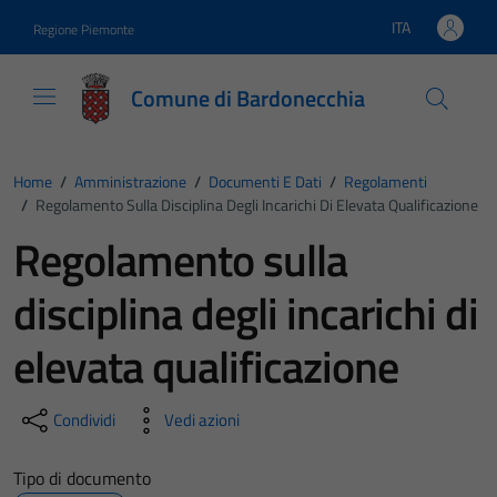
Vai ai contenuti
Vai al footer
ITA
Regione Piemonte
Lingua attiva:
Comune di Bardonecchia
Home
/
Amministrazione
/
Documenti E Dati
/
Regolamenti
/
Regolamento Sulla Disciplina Degli Incarichi Di Elevata Qualificazione
Regolamento sulla
disciplina degli incarichi di
elevata qualificazione
Condividi
Vedi azioni
Tipo di documento