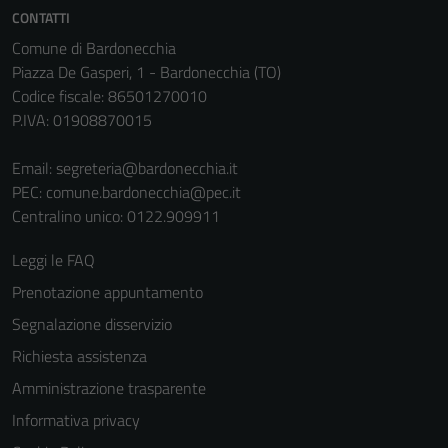
CONTATTI
Comune di Bardonecchia
Piazza De Gasperi, 1 - Bardonecchia (TO)
Codice fiscale: 86501270010
P.IVA: 01908870015
Email:
segreteria@bardonecchia.it
PEC:
comune.bardonecchia@pec.it
Tecnici
Centralino unico: 0122.909911
Questi cookie
sono necessari
Leggi le FAQ
per il
Prenotazione appuntamento
funzionamento
Segnalazione disservizio
del sito e non
possono
Richiesta assistenza
essere
Amministrazione trasparente
disabilitati.
Informativa privacy
Questi cookie
non raccolgono