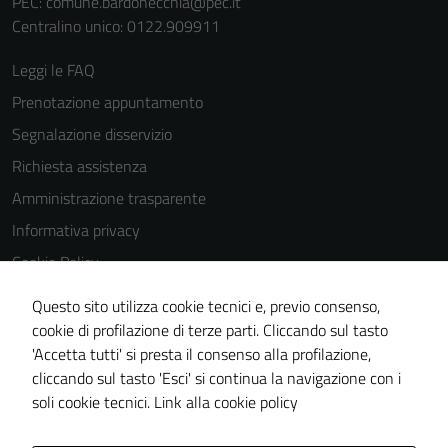
PEC:
comune.bardonecchia@pec.it
Centralino unico: 0122.909911
Leggi le FAQ
Prenotazione appuntamento
Segnalazione disservizio
Richiesta assistenza
Amministrazione trasparente
Informativa privacy
Cookie Policy
Note legali
Questo sito utilizza cookie tecnici e, previo consenso,
Dichiarazione di accessibilità
cookie di profilazione di terze parti. Cliccando sul tasto
Tecnici
'Accetta tutti' si presta il consenso alla profilazione,
Segnalazioni di inaccessibilità
Questi cookie
cliccando sul tasto 'Esci' si continua la navigazione con i
sono necessari
Piano di miglioramento del sito
soli cookie tecnici.
Link alla cookie policy
per il
funzionamento