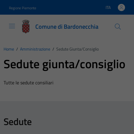
Vai ai contenuti
Vai al footer
ITA
Regione Piemonte
Lingua attiva:
Comune di Bardonecchia
Home
/
Amministrazione
/
Sedute Giunta/consiglio
Sedute giunta/consiglio
Tutte le sedute consiliari
Sedute