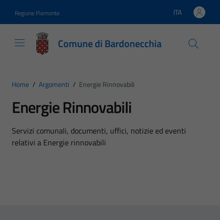
Vai ai contenuti
Vai al footer
ITA
Regione Piemonte
Lingua attiva:
Comune di Bardonecchia
Home
/
Argomenti
/
Energie Rinnovabili
Energie Rinnovabili
Dettagli dell'argomento
Servizi comunali, documenti, uffici, notizie ed eventi
relativi a Energie rinnovabili