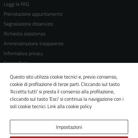
possono
Leggi le FAQ
essere
Prenotazione appuntamento
utilizzati
Segnalazione disservizio
anche per la
profilazione.
Richiesta assistenza
La
Amministrazione trasparente
disabilitazione
Informativa privacy
di questi
cookies può
Cookie Policy
peggiore la
Note legali
Questo sito utilizza cookie tecnici e, previo consenso,
navigazione e
Dichiarazione di accessibilità
cookie di profilazione di terze parti. Cliccando sul tasto
la fruizione
'Accetta tutti' si presta il consenso alla profilazione,
delle
Segnalazioni di inaccessibilità
cliccando sul tasto 'Esci' si continua la navigazione con i
funzionalità
Piano di miglioramento del sito
soli cookie tecnici.
Link alla cookie policy
del sito.
Area Privata
Impostazioni