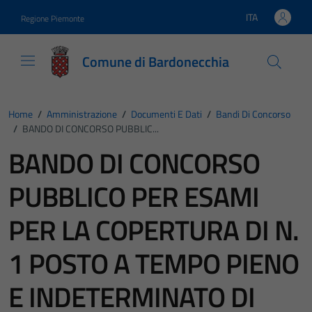
Vai ai contenuti
Vai al footer
ITA
Regione Piemonte
Lingua attiva:
Comune di Bardonecchia
Home
/
Amministrazione
/
Documenti E Dati
/
Bandi Di Concorso
/
BANDO DI CONCORSO PUBBLIC...
BANDO DI CONCORSO
PUBBLICO PER ESAMI
PER LA COPERTURA DI N.
1 POSTO A TEMPO PIENO
E INDETERMINATO DI