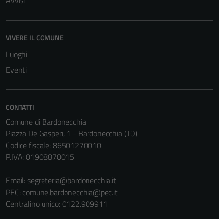
Avvisi
possono
essere
disabilitati.
Questi cookie
VIVERE IL COMUNE
non raccolgono
Luoghi
informazioni
Eventi
personali.
Terze parti
CONTATTI
Questi cookie
Comune di Bardonecchia
sono
Piazza De Gasperi, 1 - Bardonecchia (TO)
impostati da
Codice fiscale: 86501270010
una serie di
P.IVA: 01908870015
servizi esterni
(si veda la
Email:
segreteria@bardonecchia.it
Cookie policy
PEC:
comune.bardonecchia@pec.it
estesa per i
Centralino unico: 0122.909911
dettagli) e