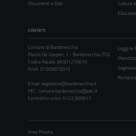
Documenti e Dati
Cultura 
Educazio
CONTATTI
Comune di Bardonecchia
Leggi le
Piazza De Gasperi, 1 - Bardonecchia (TO)
Prenota
Codice fiscale: 86501270010
Segnalazi
P.IVA: 01908870015
Richiest
Email:
segreteria@bardonecchia.it
PEC:
comune.bardonecchia@pec.it
Centralino unico: 0122.909911
Area Privata