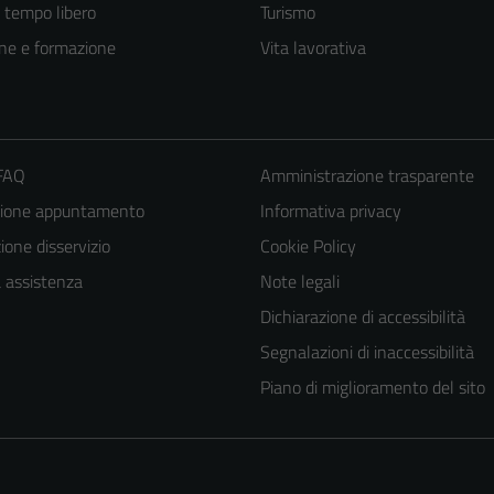
e tempo libero
Turismo
ne e formazione
Vita lavorativa
 FAQ
Amministrazione trasparente
zione appuntamento
Informativa privacy
one disservizio
Cookie Policy
Tecnici
a assistenza
Note legali
Questi cookie
Dichiarazione di accessibilità
sono necessari
Segnalazioni di inaccessibilità
per il
Piano di miglioramento del sito
funzionamento
del sito e non
possono
essere