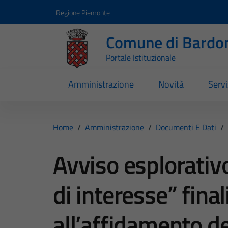
Vai ai contenuti
Vai al footer
Regione Piemonte
Comune di Bardo
Portale Istituzionale
Amministrazione
Novità
Servi
Home
/
Amministrazione
/
Documenti E Dati
/
Avviso esplorativ
di interesse” final
all’affidamento dei