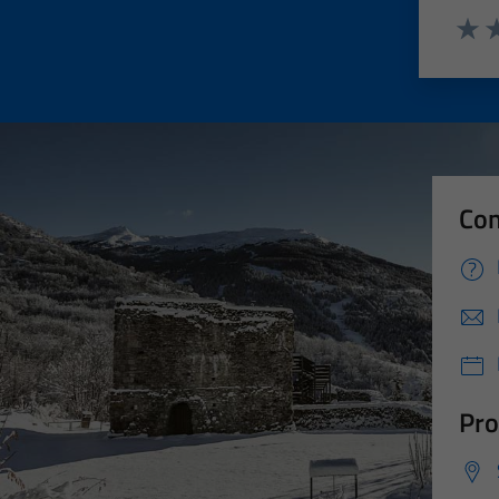
Valut
Va
Con
Pro