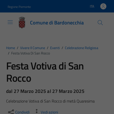
Vai ai contenuti
Vai al footer
ITA
Regione Piemonte
Lingua attiva:
Comune di Bardonecchia
Home
/
Vivere Il Comune
/
Eventi
/
Celebrazione Religiosa
/
Festa Votiva Di San Rocco
Festa Votiva di San
Rocco
dal 27 Marzo 2025 al 27 Marzo 2025
Celebrazione Votiva di San Rocco di metà Quaresima
Condividi
Vedi azioni