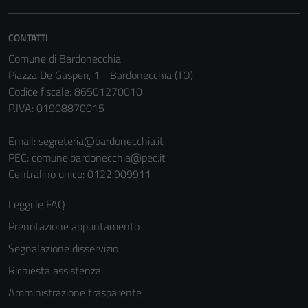
anche per la
profilazione.
La
CONTATTI
disabilitazione
Comune di Bardonecchia
di questi
Piazza De Gasperi, 1 - Bardonecchia (TO)
cookies può
Codice fiscale: 86501270010
peggiore la
P.IVA: 01908870015
navigazione e
la fruizione
Email:
segreteria@bardonecchia.it
delle
PEC:
comune.bardonecchia@pec.it
funzionalità
Centralino unico: 0122.909911
del sito.
Leggi le FAQ
Prenotazione appuntamento
Segnalazione disservizio
Richiesta assistenza
Amministrazione trasparente