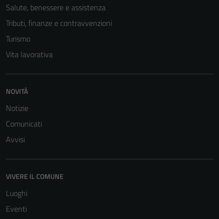
Salute, benessere e assistenza
non raccolgono
informazioni
Tributi, finanze e contravvenzioni
personali.
Turismo
Vita lavorativa
Terze parti
Questi cookie
sono
NOVITÀ
impostati da
Notizie
una serie di
Comunicati
servizi esterni
(si veda la
Avvisi
Cookie policy
estesa per i
dettagli) e
VIVERE IL COMUNE
possono
Luoghi
essere
utilizzati
Eventi