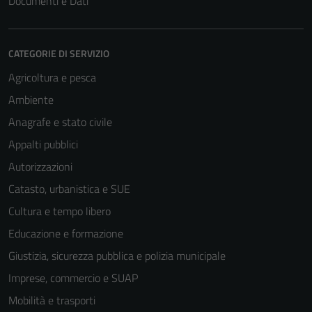
Documenti e Dati
CATEGORIE DI SERVIZIO
Agricoltura e pesca
Ambiente
Anagrafe e stato civile
Appalti pubblici
Tecnici
Autorizzazioni
Questi cookie
Catasto, urbanistica e SUE
sono necessari
per il
Cultura e tempo libero
funzionamento
Educazione e formazione
del sito e non
Giustizia, sicurezza pubblica e polizia municipale
possono
essere
Imprese, commercio e SUAP
disabilitati.
Mobilità e trasporti
Questi cookie