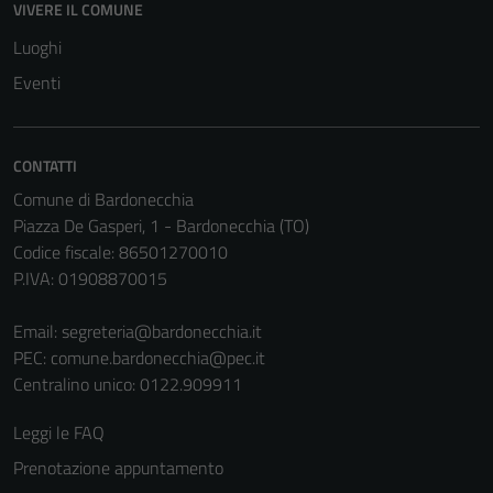
VIVERE IL COMUNE
disabilitati.
Questi cookie
Luoghi
non raccolgono
Eventi
informazioni
personali.
CONTATTI
Comune di Bardonecchia
Terze parti
Piazza De Gasperi, 1 - Bardonecchia (TO)
Questi cookie
Codice fiscale: 86501270010
sono
P.IVA: 01908870015
impostati da
una serie di
Email:
segreteria@bardonecchia.it
servizi esterni
PEC:
comune.bardonecchia@pec.it
(si veda la
Centralino unico: 0122.909911
Cookie policy
estesa per i
Leggi le FAQ
dettagli) e
Prenotazione appuntamento
possono