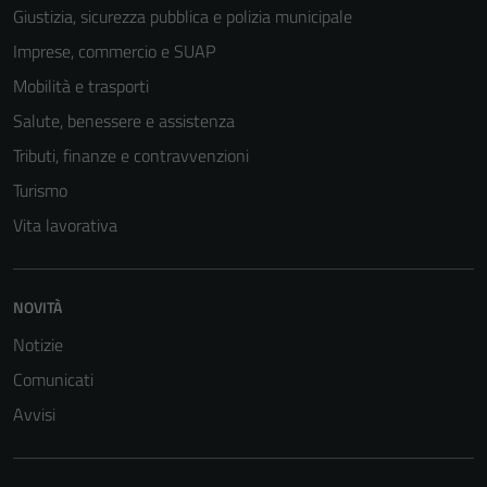
Giustizia, sicurezza pubblica e polizia municipale
Imprese, commercio e SUAP
Mobilità e trasporti
Salute, benessere e assistenza
Tributi, finanze e contravvenzioni
Turismo
Vita lavorativa
Tecnici
NOVITÀ
Questi cookie
Notizie
sono necessari
per il
Comunicati
funzionamento
Avvisi
del sito e non
possono
essere