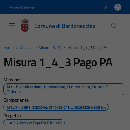
Vai ai contenuti
Vai al footer
ITA
Regione Piemonte
Lingua attiva:
Comune di Bardonecchia
Home
/
Attuazione Misure PNRR
/
Misura 1_4_3 Pago PA
Misura 1_4_3 Pago PA
Missione
M1 - Digitalizzazione, Innovazione, Competitività, Cultura E
Turismo
Componente
M1C1 - Digitalizzazione, Innovazione E Sicurezza Nella PA
Progetto
1.4.3 Adozione PagoPA E App IO