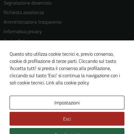
essere
Segnalazione disservizio
utilizzati
Richiesta assistenza
anche per la
Amministrazione trasparente
profilazione.
La
Informativa privacy
disabilitazione
Cookie Policy
di questi
Note legali
cookies può
Questo sito utilizza cookie tecnici e, previo consenso,
peggiore la
Dichiarazione di accessibilità
cookie di profilazione di terze parti. Cliccando sul tasto
navigazione e
'Accetta tutti' si presta il consenso alla profilazione,
Segnalazioni di inaccessibilità
la fruizione
cliccando sul tasto 'Esci' si continua la navigazione con i
Piano di miglioramento del sito
delle
soli cookie tecnici.
Link alla cookie policy
funzionalità
del sito.
Area Privata
Impostazioni
Esci