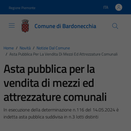
Vai ai contenuti
Vai al footer
ITA
Regione Piemonte
Lingua attiva:
Comune di Bardonecchia
Home
/
Novità
/
Notizie Dal Comune
/
Asta Pubblica Per La Vendita Di Mezzi Ed Attrezzature Comunali
Asta pubblica per la
vendita di mezzi ed
attrezzature comunali
In esecuzione della determinazione n.116 del 14.05.2024 è
indetta asta pubblica suddivisa in n.3 lotti distinti