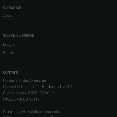
del sito e non
Comunicati
possono
essere
Avvisi
disabilitati.
Questi cookie
non raccolgono
VIVERE IL COMUNE
informazioni
Luoghi
personali.
Eventi
Terze parti
Questi cookie
CONTATTI
sono
Comune di Bardonecchia
impostati da
Piazza De Gasperi, 1 - Bardonecchia (TO)
una serie di
Codice fiscale: 86501270010
servizi esterni
P.IVA: 01908870015
(si veda la
Cookie policy
Email:
segreteria@bardonecchia.it
estesa per i