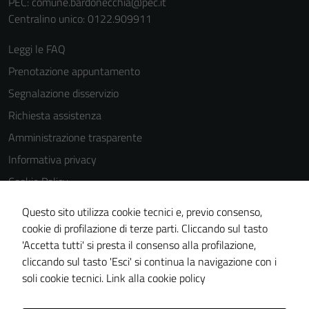
PEC:
comune.bardonecchia@pec.it
dettagli) e
Centralino unico: 0122.909911
possono
essere
Leggi le FAQ
utilizzati
Prenotazione appuntamento
anche per la
Segnalazione disservizio
profilazione.
La
Richiesta assistenza
disabilitazione
Amministrazione trasparente
di questi
Informativa privacy
cookies può
peggiore la
Cookie Policy
navigazione e
Note legali
la fruizione
Questo sito utilizza cookie tecnici e, previo consenso,
Dichiarazione di accessibilità
delle
cookie di profilazione di terze parti. Cliccando sul tasto
funzionalità
'Accetta tutti' si presta il consenso alla profilazione,
Segnalazioni di inaccessibilità
del sito.
cliccando sul tasto 'Esci' si continua la navigazione con i
Piano di miglioramento del sito
soli cookie tecnici.
Link alla cookie policy