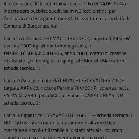
In esecuzione della determinazione n.116 del 14.05.2024 è
indetta asta pubblica suddivisa in n.3 lotti distinti per
l’alienazione dei seguenti mezzi/attrezzature di proprietà del
Comune di Bardonecchia:
Lotto 1: Autocarro BREMACH TRG50-E2, targato BS582BW ,
portata 1900 kg, alimentazione gasolio, n.
telaioZE8T504IAN0301386, anno 2001, dotato di cassone
ribaltabile, gru Bonfiglioli e spargisale Morselli Maccaferri –
scheda tecnica 1;
Lotto 2: Pala gommata FIAT HITACHI EXCAVATORS W60H,
targata AAR405, motore Perkins 704/30HR, potenza netta
44 kW @ 2530 rpm, dotata di vomere ASSALONI Y5-NR –
scheda tecnica 2;
Lotto 3: Cippatrice CARAVAGGI BIO 600 T – scheda tecnica 3
NB. L’attrezzatura non risulta conforme alla direttiva
macchine e non è utilizzabile allo stato attuale, dovendo
quindi essere sottoposta eventualmente da parte