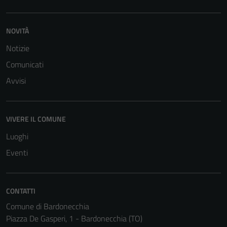
personali.
NOVITÀ
Terze parti
Notizie
Questi cookie
sono
Comunicati
impostati da
Avvisi
una serie di
servizi esterni
(si veda la
VIVERE IL COMUNE
Cookie policy
estesa per i
Luoghi
dettagli) e
Eventi
possono
essere
utilizzati
CONTATTI
anche per la
Comune di Bardonecchia
profilazione.
Piazza De Gasperi, 1 - Bardonecchia (TO)
La