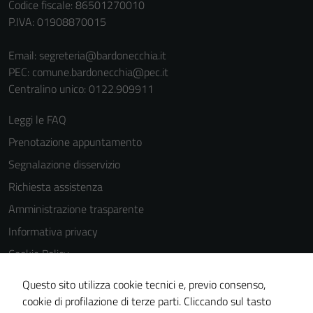
Codice fiscale: 86501270010
disabilitazione
P.IVA: 01908870015
di questi
cookies può
Email:
segreteria@bardonecchia.it
peggiore la
PEC:
comune.bardonecchia@pec.it
navigazione e
Centralino unico: 0122.909911
la fruizione
delle
Leggi le FAQ
funzionalità
del sito.
Prenotazione appuntamento
Segnalazione disservizio
Richiesta assistenza
Amministrazione trasparente
Informativa privacy
Cookie Policy
Note legali
Questo sito utilizza cookie tecnici e, previo consenso,
Dichiarazione di accessibilità
cookie di profilazione di terze parti. Cliccando sul tasto