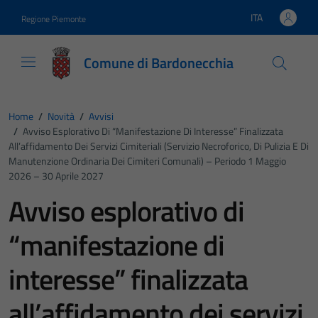
Vai ai contenuti
Vai al footer
ITA
Regione Piemonte
Lingua attiva:
Comune di Bardonecchia
Home
/
Novità
/
Avvisi
/
Avviso Esplorativo Di “manifestazione Di Interesse” Finalizzata
All’affidamento Dei Servizi Cimiteriali (servizio Necroforico, Di Pulizia E Di
Manutenzione Ordinaria Dei Cimiteri Comunali) – Periodo 1 Maggio
2026 – 30 Aprile 2027
Avviso esplorativo di
“manifestazione di
interesse” finalizzata
all’affidamento dei servizi