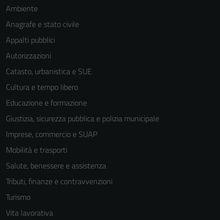
Ambiente
Anagrafe e stato civile
Appalti pubblici
Autorizzazioni
Catasto, urbanistica e SUE
Tecnici
Cultura e tempo libero
Questi cookie
Educazione e formazione
sono necessari
per il
Giustizia, sicurezza pubblica e polizia municipale
funzionamento
Imprese, commercio e SUAP
del sito e non
Mobilità e trasporti
possono
essere
Salute, benessere e assistenza
disabilitati.
Tributi, finanze e contravvenzioni
Questi cookie
Turismo
non raccolgono
informazioni
Vita lavorativa