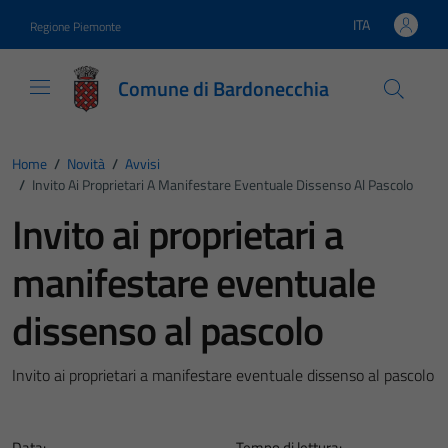
Vai ai contenuti
Vai al footer
ITA
Regione Piemonte
Lingua attiva:
Comune di Bardonecchia
Home
/
Novità
/
Avvisi
/
Invito Ai Proprietari A Manifestare Eventuale Dissenso Al Pascolo
Invito ai proprietari a
manifestare eventuale
dissenso al pascolo
Invito ai proprietari a manifestare eventuale dissenso al pascolo
Data:
Tempo di lettura: