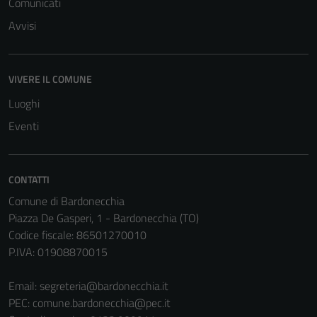
Comunicati
Avvisi
Tecnici
VIVERE IL COMUNE
Questi cookie
Luoghi
sono necessari
per il
Eventi
funzionamento
del sito e non
possono
CONTATTI
essere
Comune di Bardonecchia
disabilitati.
Piazza De Gasperi, 1 - Bardonecchia (TO)
Questi cookie
Codice fiscale: 86501270010
non raccolgono
P.IVA: 01908870015
informazioni
personali.
Email:
segreteria@bardonecchia.it
PEC:
comune.bardonecchia@pec.it