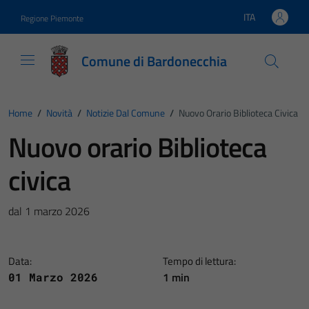
Vai ai contenuti
Vai al footer
ITA
Regione Piemonte
Lingua attiva:
Comune di Bardonecchia
Home
/
Novità
/
Notizie Dal Comune
/
Nuovo Orario Biblioteca Civica
Nuovo orario Biblioteca
civica
dal 1 marzo 2026
Data:
Tempo di lettura:
1 min
01 Marzo 2026