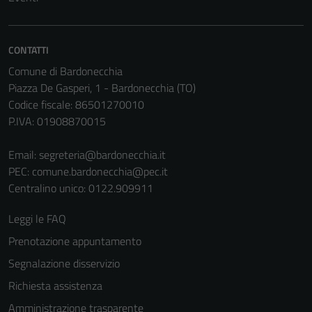
Questi cookie
non raccolgono
informazioni
CONTATTI
personali.
Comune di Bardonecchia
Piazza De Gasperi, 1 - Bardonecchia (TO)
Terze parti
Codice fiscale: 86501270010
Questi cookie
P.IVA: 01908870015
sono
impostati da
Email:
segreteria@bardonecchia.it
una serie di
PEC:
comune.bardonecchia@pec.it
servizi esterni
Centralino unico: 0122.909911
(si veda la
Leggi le FAQ
Cookie policy
estesa per i
Prenotazione appuntamento
dettagli) e
Segnalazione disservizio
possono
Richiesta assistenza
essere
utilizzati
Amministrazione trasparente