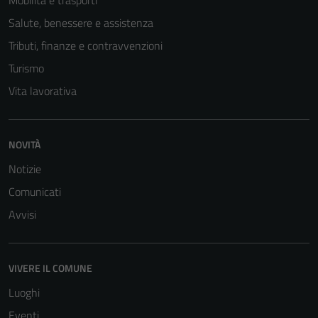
Mobilità e trasporti
Salute, benessere e assistenza
Tributi, finanze e contravvenzioni
Turismo
Vita lavorativa
NOVITÀ
Tecnici
Notizie
Questi cookie
Comunicati
sono necessari
Avvisi
per il
funzionamento
del sito e non
possono
VIVERE IL COMUNE
essere
Luoghi
disabilitati.
Eventi