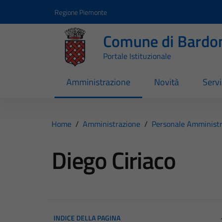
Vai ai contenuti
Vai al footer
Regione Piemonte
Comune di Bardo
Portale Istituzionale
Amministrazione
Novità
Servi
Home
/
Amministrazione
/
Personale Amministr
Diego Ciriaco
INDICE DELLA PAGINA