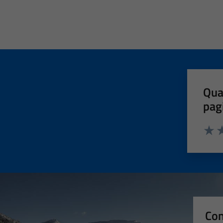
Qua
pag
Valut
Va
Con