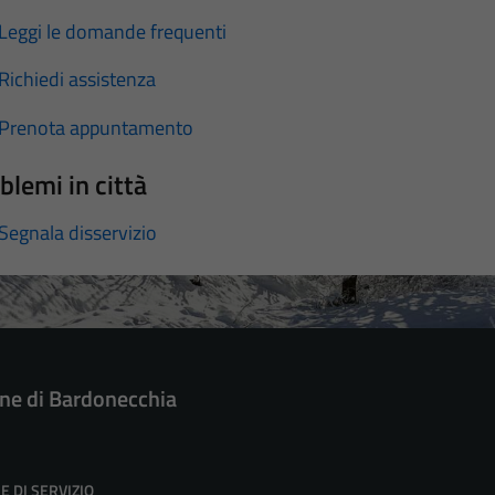
Leggi le domande frequenti
Richiedi assistenza
Prenota appuntamento
blemi in città
Segnala disservizio
e di Bardonecchia
E DI SERVIZIO