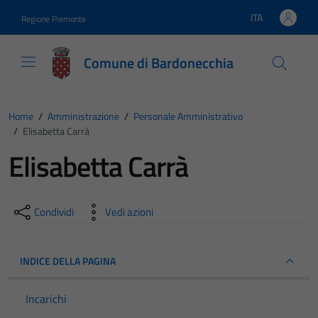
Vai ai contenuti
Vai al footer
ITA
Regione Piemonte
Lingua attiva:
Comune di Bardonecchia
Home
/
Amministrazione
/
Personale Amministrativo
/
Elisabetta Carrà
Elisabetta Carrà
Condividi
Vedi azioni
INDICE DELLA PAGINA
Incarichi