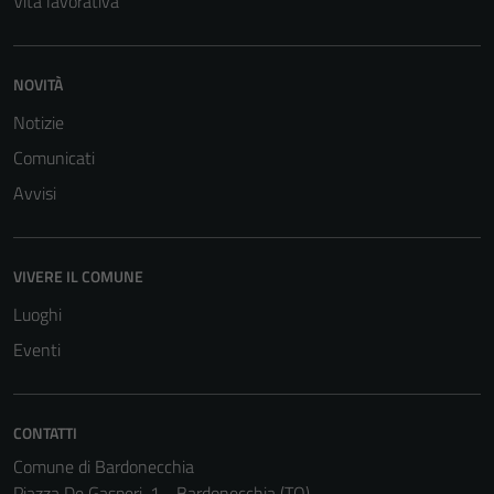
Vita lavorativa
NOVITÀ
Notizie
Comunicati
Tecnici
Avvisi
Questi cookie
sono necessari
per il
VIVERE IL COMUNE
funzionamento
Luoghi
del sito e non
possono
Eventi
essere
disabilitati.
Questi cookie
CONTATTI
non raccolgono
Comune di Bardonecchia
informazioni
Piazza De Gasperi, 1 - Bardonecchia (TO)