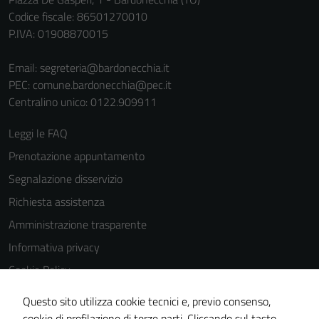
personali.
Codice fiscale: 86501270010
P.IVA: 01908870015
Terze parti
Email:
segreteria@bardonecchia.it
Questi cookie
PEC:
comune.bardonecchia@pec.it
sono
Centralino unico: 0122.909911
impostati da
una serie di
Leggi le FAQ
servizi esterni
Prenotazione appuntamento
(si veda la
Cookie policy
Segnalazione disservizio
estesa per i
Richiesta assistenza
dettagli) e
Amministrazione trasparente
possono
essere
Informativa privacy
utilizzati
Cookie Policy
anche per la
Note legali
profilazione.
Questo sito utilizza cookie tecnici e, previo consenso,
La
Dichiarazione di accessibilità
cookie di profilazione di terze parti. Cliccando sul tasto