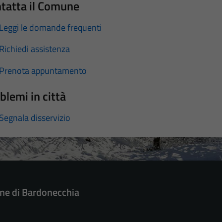
tatta il Comune
Leggi le domande frequenti
Richiedi assistenza
Prenota appuntamento
blemi in città
Segnala disservizio
e di Bardonecchia