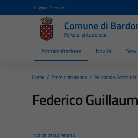
Vai ai contenuti
Vai al footer
Regione Piemonte
Comune di Bardo
Portale Istituzionale
Amministrazione
Novità
Servi
Home
/
Amministrazione
/
Personale Amministr
Federico Guillau
INDICE DELLA PAGINA