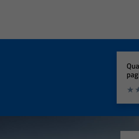
Qua
pag
Valut
Va