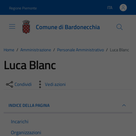
Vai ai contenuti
Vai al footer
ITA
Regione Piemonte
Lingua attiva:
Comune di Bardonecchia
Home
/
Amministrazione
/
Personale Amministrativo
/
Luca Blanc
Luca Blanc
Condividi
Vedi azioni
INDICE DELLA PAGINA
Incarichi
Organizzazioni