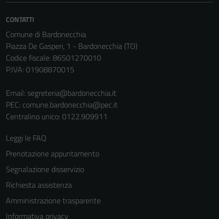
Questi cookie
CONTATTI
sono necessari
per il
Comune di Bardonecchia
funzionamento
Piazza De Gasperi, 1 - Bardonecchia (TO)
del sito e non
Codice fiscale: 86501270010
possono
P.IVA: 01908870015
essere
disabilitati.
Email:
segreteria@bardonecchia.it
Questi cookie
PEC:
comune.bardonecchia@pec.it
non raccolgono
Centralino unico: 0122.909911
informazioni
personali.
Leggi le FAQ
Prenotazione appuntamento
Segnalazione disservizio
Terze parti
Richiesta assistenza
Questi cookie
sono
Amministrazione trasparente
impostati da
Informativa privacy