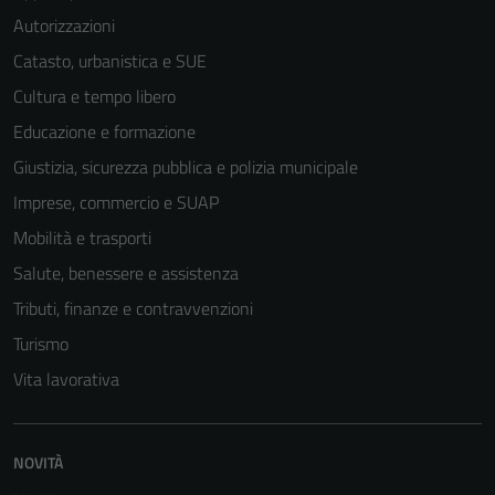
del sito e non
Autorizzazioni
possono
Catasto, urbanistica e SUE
essere
disabilitati.
Cultura e tempo libero
Questi cookie
Educazione e formazione
non raccolgono
Giustizia, sicurezza pubblica e polizia municipale
informazioni
personali.
Imprese, commercio e SUAP
Mobilità e trasporti
Salute, benessere e assistenza
Terze parti
Questi cookie
Tributi, finanze e contravvenzioni
sono
Turismo
impostati da
Vita lavorativa
una serie di
servizi esterni
(si veda la
NOVITÀ
Cookie policy
estesa per i