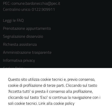
PEC:
comune.bardonecchia@pec.it
Centralino unico: 0122.909911
Leggi le FAQ
Prenotazione appuntamento
Segnalazione disservizio
Richiesta assistenza
Amministrazione trasparente
Informativa privacy
Cookie Policy
Note legali
Questo sito utilizza cookie tecnici e, previo consenso,
Dichiarazione di accessibilità
cookie di profilazione di terze parti. Cliccando sul tasto
'Accetta tutti' si presta il consenso alla profilazione,
Segnalazioni di inaccessibilità
cliccando sul tasto 'Esci' si continua la navigazione con i
Piano di miglioramento del sito
soli cookie tecnici.
Link alla cookie policy