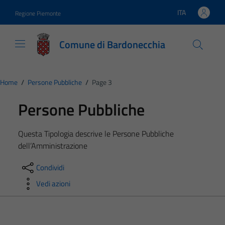
Vai ai contenuti
Vai al footer
ITA
Regione Piemonte
Lingua attiva:
Comune di Bardonecchia
Home
/
Persone Pubbliche
/
Page 3
Persone Pubbliche
Questa Tipologia descrive le Persone Pubbliche
dell’Amministrazione
Condividi
Vedi azioni