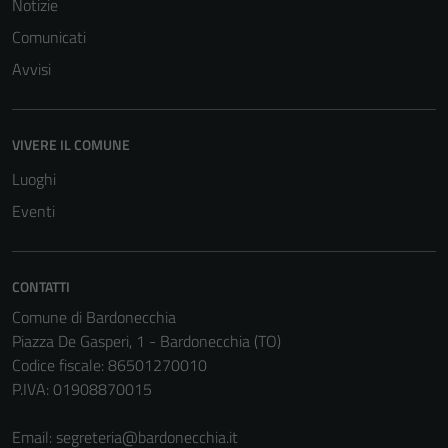
Notizie
dettagli) e
Comunicati
possono
Avvisi
essere
utilizzati
anche per la
profilazione.
VIVERE IL COMUNE
La
Luoghi
disabilitazione
Eventi
di questi
cookies può
peggiore la
navigazione e
CONTATTI
la fruizione
Comune di Bardonecchia
delle
Piazza De Gasperi, 1 - Bardonecchia (TO)
funzionalità
Codice fiscale: 86501270010
del sito.
P.IVA: 01908870015
Email:
segreteria@bardonecchia.it