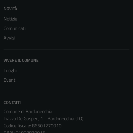
NOVITÀ
Notizie
Comunicati
Avvisi
Tecnici
Questi cookie
sono necessari
VIVERE IL COMUNE
per il
Luoghi
funzionamento
del sito e non
Eventi
possono
essere
disabilitati.
CONTATTI
Questi cookie
Comune di Bardonecchia
non raccolgono
Piazza De Gasperi, 1 - Bardonecchia (TO)
informazioni
Codice fiscale: 86501270010
personali.
P.IVA: 01908870015