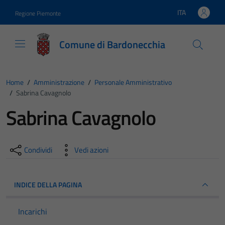
Vai ai contenuti
Vai al footer
ITA
Regione Piemonte
Lingua attiva:
Comune di Bardonecchia
Home
/
Amministrazione
/
Personale Amministrativo
/
Sabrina Cavagnolo
Sabrina Cavagnolo
Condividi
Vedi azioni
INDICE DELLA PAGINA
Incarichi