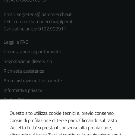
Email:
segreteria@bardonecchia.it
Terze parti
PEC:
comune.bardonecchia@pec.it
Questi cookie
Centralino unico: 0122.909911
sono
impostati da
Leggi le FAQ
una serie di
Prenotazione appuntamento
servizi esterni
(si veda la
Segnalazione disservizio
Cookie policy
Richiesta assistenza
estesa per i
Amministrazione trasparente
dettagli) e
possono
Informativa privacy
essere
Cookie Policy
utilizzati
Note legali
anche per la
Questo sito utilizza cookie tecnici e, previo consenso,
profilazione.
Dichiarazione di accessibilità
cookie di profilazione di terze parti. Cliccando sul tasto
La
'Accetta tutti' si presta il consenso alla profilazione,
Segnalazioni di inaccessibilità
disabilitazione
cliccando sul tasto 'Esci' si continua la navigazione con i