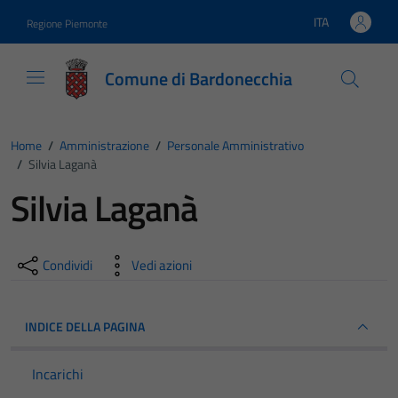
Vai ai contenuti
Vai al footer
ITA
Regione Piemonte
Lingua attiva:
Comune di Bardonecchia
Home
/
Amministrazione
/
Personale Amministrativo
/
Silvia Laganà
Silvia Laganà
Condividi
Vedi azioni
INDICE DELLA PAGINA
Incarichi