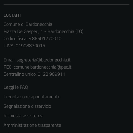
Questi cookie
sono necessari
CONTATTI
per il
Comune di Bardonecchia
funzionamento
Piazza De Gasperi, 1 - Bardonecchia (TO)
del sito e non
Codice fiscale: 86501270010
possono
P.IVA: 01908870015
essere
disabilitati.
Email:
segreteria@bardonecchia.it
Questi cookie
PEC:
comune.bardonecchia@pec.it
non raccolgono
Centralino unico: 0122.909911
informazioni
personali.
Leggi le FAQ
Prenotazione appuntamento
Segnalazione disservizio
Terze parti
Questi cookie
Richiesta assistenza
sono
Amministrazione trasparente
impostati da