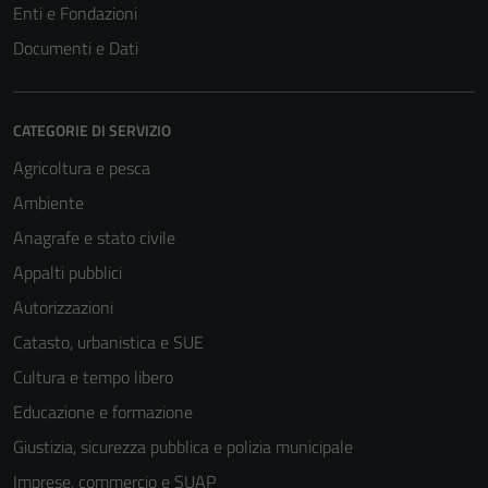
impostati da
Enti e Fondazioni
una serie di
Documenti e Dati
servizi esterni
(si veda la
Cookie policy
CATEGORIE DI SERVIZIO
estesa per i
dettagli) e
Agricoltura e pesca
possono
Ambiente
essere
Anagrafe e stato civile
utilizzati
anche per la
Appalti pubblici
profilazione.
Autorizzazioni
La
Catasto, urbanistica e SUE
disabilitazione
di questi
Cultura e tempo libero
cookies può
Educazione e formazione
peggiore la
Giustizia, sicurezza pubblica e polizia municipale
navigazione e
la fruizione
Imprese, commercio e SUAP