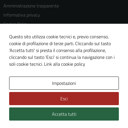
Amministrazione trasparente
Informativa privacy
Cookie Policy
Note legali
Questo sito utilizza cookie tecnici e, previo consenso,
Dichiarazione di accessibilità
cookie di profilazione di terze parti. Cliccando sul tasto
'Accetta tutti' si presta il consenso alla profilazione,
Segnalazioni di inaccessibilità
cliccando sul tasto 'Esci' si continua la navigazione con i
Piano di miglioramento del sito
soli cookie tecnici.
Link alla cookie policy
Area Privata
Impostazioni
Esci
Accetta tutti
Credits: ©
Technical Design s.r.l.