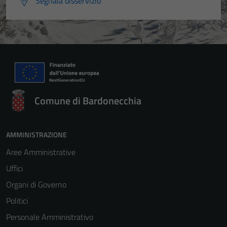
Segnala disservizio
Tecnici
Questi cookie
sono necessari
per il
funzionamento
del sito e non
possono
essere
Comune di Bardonecchia
disabilitati.
Questi cookie
non raccolgono
AMMINISTRAZIONE
informazioni
Aree Amministrative
personali.
Uffici
Organi di Governo
Terze parti
Politici
Questi cookie
Personale Amministrativo
sono