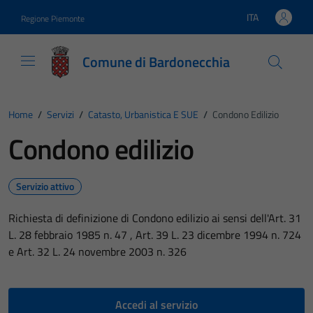
Vai ai contenuti
Vai al footer
ITA
Regione Piemonte
Lingua attiva:
Comune di Bardonecchia
Home
/
Servizi
/
Catasto, Urbanistica E SUE
/
Condono Edilizio
Condono edilizio
Servizio attivo
Richiesta di definizione di Condono edilizio ai sensi dell'Art. 31
L. 28 febbraio 1985 n. 47 , Art. 39 L. 23 dicembre 1994 n. 724
e Art. 32 L. 24 novembre 2003 n. 326
Accedi al servizio