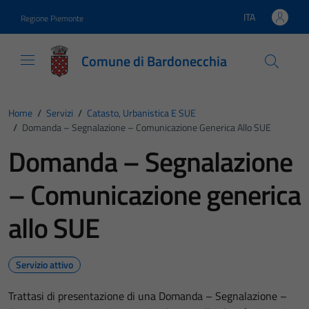
Vai ai contenuti
Vai al footer
ITA
Regione Piemonte
Lingua attiva:
Comune di Bardonecchia
Home
/
Servizi
/
Catasto, Urbanistica E SUE
/
Domanda – Segnalazione – Comunicazione Generica Allo SUE
Domanda – Segnalazione
– Comunicazione generica
allo SUE
Servizio attivo
Trattasi di presentazione di una Domanda – Segnalazione –