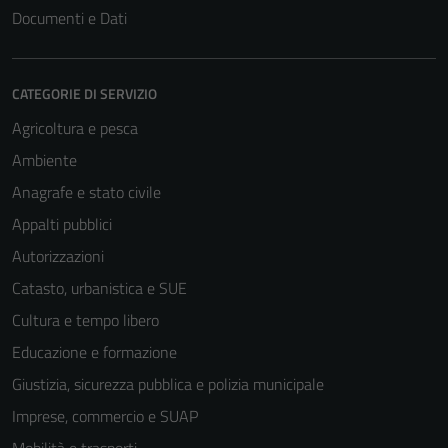
Questi cookie
Documenti e Dati
non raccolgono
informazioni
personali.
CATEGORIE DI SERVIZIO
Agricoltura e pesca
Terze parti
Ambiente
Questi cookie
Anagrafe e stato civile
sono
impostati da
Appalti pubblici
una serie di
Autorizzazioni
servizi esterni
Catasto, urbanistica e SUE
(si veda la
Cookie policy
Cultura e tempo libero
estesa per i
Educazione e formazione
dettagli) e
Giustizia, sicurezza pubblica e polizia municipale
possono
essere
Imprese, commercio e SUAP
utilizzati