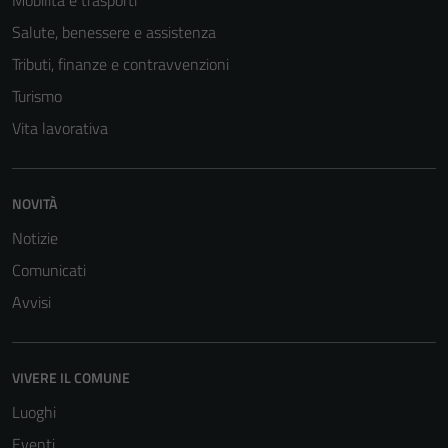
Mobilità e trasporti
anche per la
Salute, benessere e assistenza
profilazione.
La
Tributi, finanze e contravvenzioni
disabilitazione
Turismo
di questi
Vita lavorativa
cookies può
peggiore la
navigazione e
la fruizione
NOVITÀ
delle
Notizie
funzionalità
Comunicati
del sito.
Avvisi
VIVERE IL COMUNE
Luoghi
Eventi