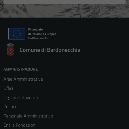
Comune di Bardonecchia
Tecnici
AMMINISTRAZIONE
Questi cookie
Aree Amministrative
sono necessari
per il
Uffici
funzionamento
Organi di Governo
del sito e non
Politici
possono
essere
Personale Amministrativo
disabilitati.
Enti e Fondazioni