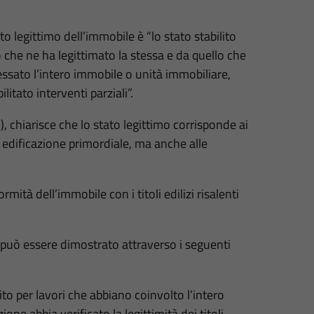
to legittimo dell’immobile è “lo stato stabilito
o che ne ha legittimato la stessa e da quello che
ressato l’intero immobile o unità immobiliare,
litato interventi parziali”.
d), chiarisce che lo stato legittimo corrisponde ai
ua edificazione primordiale, ma anche alle
mità dell’immobile con i titoli edilizi risalenti
 può essere dimostrato attraverso i seguenti
tito per lavori che abbiano coinvolto l’intero
ne abbia verificato la legittimità dei titoli