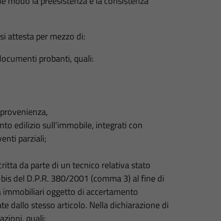
e modo la preesistenza e la consistenza
 si attesta per mezzo di:
documenti probanti, quali:
a provenienza,
ento edilizio sull’immobile, integrati con
enti parziali;
critta da parte di un tecnico relativa stato
4-bis del D.P.R. 380/2001 (comma 3) al fine di
ità immobiliari oggetto di accertamento
te dallo stesso articolo. Nella dichiarazione di
zioni, quali: