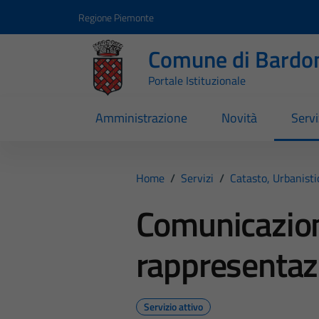
Vai ai contenuti
Vai al footer
Regione Piemonte
Comune di Bardo
Portale Istituzionale
Amministrazione
Novità
Servi
Home
/
Servizi
/
Catasto, Urbanist
Comunicazio
rappresentazi
Servizio attivo