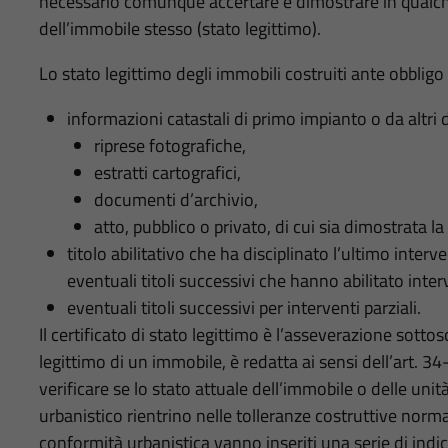
necessario comunque accertare e dimostrare in qualch
dell’immobile stesso (stato legittimo).
Lo stato legittimo degli immobili costruiti ante obbligo
informazioni catastali di primo impianto o da altri 
riprese fotografiche,
estratti cartografici,
documenti d’archivio,
atto, pubblico o privato, di cui sia dimostrata l
titolo abilitativo che ha disciplinato l’ultimo interv
eventuali titoli successivi che hanno abilitato interv
eventuali titoli successivi per interventi parziali.
Il certificato di stato legittimo è l’asseverazione sottos
legittimo di un immobile, è redatta ai sensi dell’art. 3
verificare se lo stato attuale dell’immobile o delle un
urbanistico rientrino nelle tolleranze costruttive norma
conformità urbanistica vanno inseriti una serie di indica