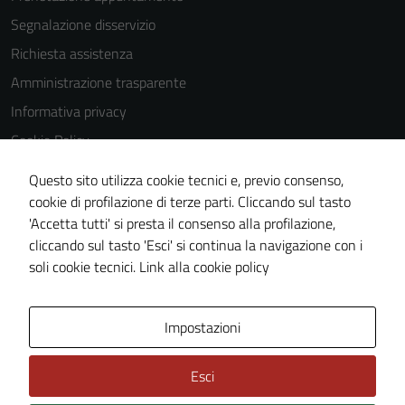
essere
Segnalazione disservizio
utilizzati
anche per la
Richiesta assistenza
profilazione.
Amministrazione trasparente
La
Informativa privacy
disabilitazione
di questi
Cookie Policy
cookies può
Note legali
Questo sito utilizza cookie tecnici e, previo consenso,
peggiore la
Dichiarazione di accessibilità
cookie di profilazione di terze parti. Cliccando sul tasto
navigazione e
'Accetta tutti' si presta il consenso alla profilazione,
la fruizione
Segnalazioni di inaccessibilità
cliccando sul tasto 'Esci' si continua la navigazione con i
delle
Piano di miglioramento del sito
soli cookie tecnici.
Link alla cookie policy
funzionalità
del sito.
Area Privata
Impostazioni
Esci