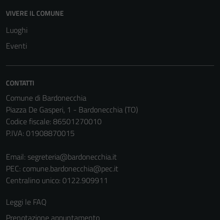
essere
disabilitati.
VIVERE IL COMUNE
Questi cookie
Luoghi
non raccolgono
Eventi
informazioni
personali.
CONTATTI
Terze parti
Comune di Bardonecchia
Questi cookie
Piazza De Gasperi, 1 - Bardonecchia (TO)
sono
Codice fiscale: 86501270010
impostati da
P.IVA: 01908870015
una serie di
servizi esterni
Email:
segreteria@bardonecchia.it
(si veda la
PEC:
comune.bardonecchia@pec.it
Cookie policy
Centralino unico: 0122.909911
estesa per i
dettagli) e
Leggi le FAQ
possono
Prenotazione appuntamento