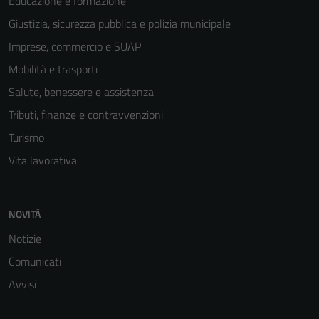
Educazione e formazione
Giustizia, sicurezza pubblica e polizia municipale
Imprese, commercio e SUAP
Mobilità e trasporti
Salute, benessere e assistenza
Tributi, finanze e contravvenzioni
Turismo
Vita lavorativa
Tecnici
NOVITÀ
Questi cookie
sono necessari
Notizie
per il
Comunicati
funzionamento
Avvisi
del sito e non
possono