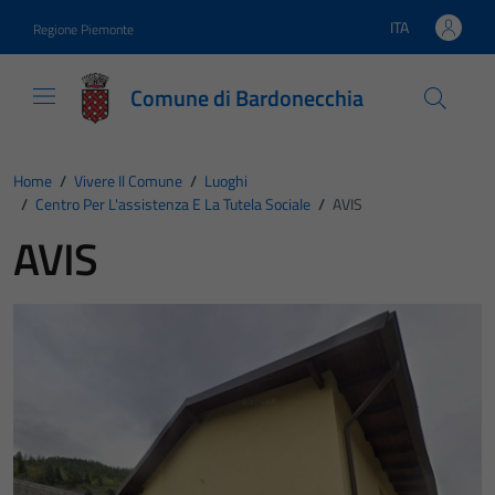
Vai ai contenuti
Vai al footer
ITA
Regione Piemonte
Lingua attiva:
Comune di Bardonecchia
Home
/
Vivere Il Comune
/
Luoghi
/
Centro Per L'assistenza E La Tutela Sociale
/
AVIS
AVIS