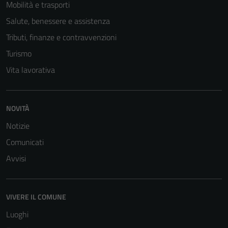
Mobilità e trasporti
anche per la
profilazione.
Salute, benessere e assistenza
La
Tributi, finanze e contravvenzioni
disabilitazione
Turismo
di questi
cookies può
Vita lavorativa
peggiore la
navigazione e
la fruizione
NOVITÀ
delle
Notizie
funzionalità
del sito.
Comunicati
Avvisi
VIVERE IL COMUNE
Luoghi