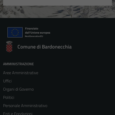
Comune di Bardonecchia
Tecnici
AMMINISTRAZIONE
Questi cookie
Aree Amministrative
sono necessari
per il
Uffici
funzionamento
Organi di Governo
del sito e non
Politici
possono
essere
Personale Amministrativo
disabilitati.
Enti e Fondazioni