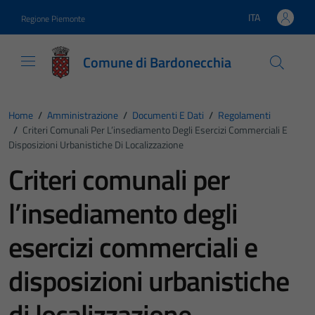
Vai ai contenuti
Vai al footer
ITA
Regione Piemonte
Lingua attiva:
Comune di Bardonecchia
Home
/
Amministrazione
/
Documenti E Dati
/
Regolamenti
/
Criteri Comunali Per L’insediamento Degli Esercizi Commerciali E
Disposizioni Urbanistiche Di Localizzazione
Criteri comunali per
l’insediamento degli
esercizi commerciali e
disposizioni urbanistiche
di localizzazione