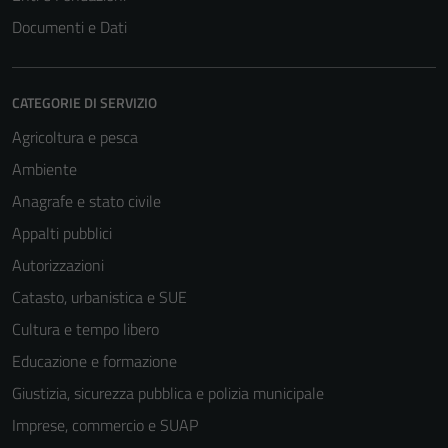
Questi cookie
Documenti e Dati
non raccolgono
informazioni
personali.
CATEGORIE DI SERVIZIO
Agricoltura e pesca
Terze parti
Ambiente
Questi cookie
sono
Anagrafe e stato civile
impostati da
Appalti pubblici
una serie di
Autorizzazioni
servizi esterni
(si veda la
Catasto, urbanistica e SUE
Cookie policy
Cultura e tempo libero
estesa per i
Educazione e formazione
dettagli) e
possono
Giustizia, sicurezza pubblica e polizia municipale
essere
Imprese, commercio e SUAP
utilizzati