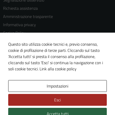
Segnalazione disservizio
sono
impostati da
Richiesta assistenza
una serie di
Amministrazione trasparente
servizi esterni
Informativa privacy
(si veda la
Cookie policy
Cookie Policy
estesa per i
Note legali
Questo sito utilizza cookie tecnici e, previo consenso,
dettagli) e
Dichiarazione di accessibilità
cookie di profilazione di terze parti. Cliccando sul tasto
possono
'Accetta tutti' si presta il consenso alla profilazione,
essere
Segnalazioni di inaccessibilità
cliccando sul tasto 'Esci' si continua la navigazione con i
utilizzati
Piano di miglioramento del sito
soli cookie tecnici.
Link alla cookie policy
anche per la
profilazione.
La
Area Privata
Impostazioni
disabilitazione
di questi
Esci
cookies può
peggiore la
navigazione e
Accetta tutti
Credits: ©
Technical Design s.r.l.