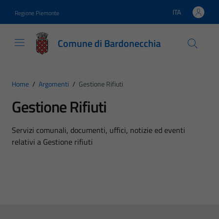
Vai ai contenuti
Vai al footer
ITA
Regione Piemonte
Lingua attiva:
Comune di Bardonecchia
Home
/
Argomenti
/
Gestione Rifiuti
Gestione Rifiuti
Dettagli dell'argomento
Servizi comunali, documenti, uffici, notizie ed eventi
relativi a Gestione rifiuti