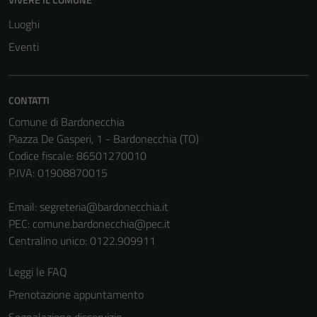
Luoghi
Tecnici
Eventi
Questi cookie
sono necessari
per il
funzionamento
CONTATTI
del sito e non
Comune di Bardonecchia
possono
Piazza De Gasperi, 1 - Bardonecchia (TO)
essere
Codice fiscale: 86501270010
disabilitati.
P.IVA: 01908870015
Questi cookie
non raccolgono
Email:
segreteria@bardonecchia.it
informazioni
PEC:
comune.bardonecchia@pec.it
personali.
Centralino unico: 0122.909911
Leggi le FAQ
Terze parti
Prenotazione appuntamento
Questi cookie