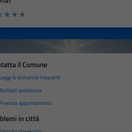
a 1 stelle su 5
luta 2 stelle su 5
Valuta 3 stelle su 5
Valuta 4 stelle su 5
Valuta 5 stelle su 5
tatta il Comune
Leggi le domande frequenti
Richiedi assistenza
Prenota appuntamento
blemi in città
Segnala disservizio