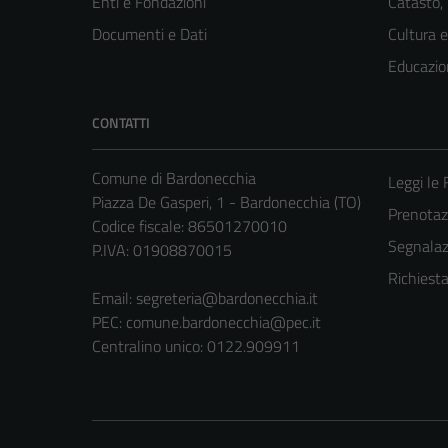
Enti e Fondazioni
Catasto,
Documenti e Dati
Cultura 
Educazio
CONTATTI
Comune di Bardonecchia
Leggi le
Piazza De Gasperi, 1 - Bardonecchia (TO)
Prenota
Codice fiscale: 86501270010
Segnalazi
P.IVA: 01908870015
Richiest
Email:
segreteria@bardonecchia.it
PEC:
comune.bardonecchia@pec.it
Centralino unico: 0122.909911