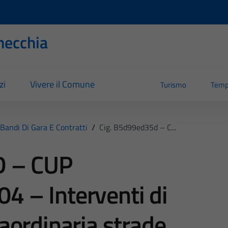
necchia
zi
Vivere il Comune
Turismo
Temp
Bandi Di Gara E Contratti
/
Cig. B5d99ed35d – C...
D – CUP
 – Interventi di
aordinaria strade