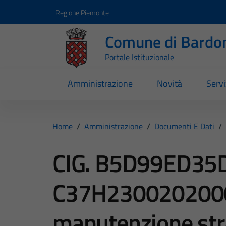
Vai ai contenuti
Vai al footer
Regione Piemonte
Comune di Bardo
Portale Istituzionale
Amministrazione
Novità
Servi
Home
/
Amministrazione
/
Documenti E Dati
/
CIG. B5D99ED35
C37H23002020004
manutenzione str