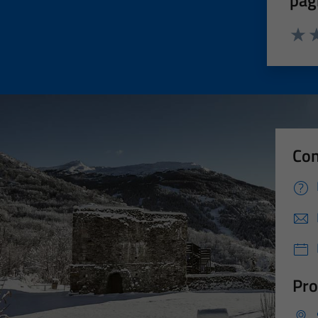
Valut
Va
Con
Pro