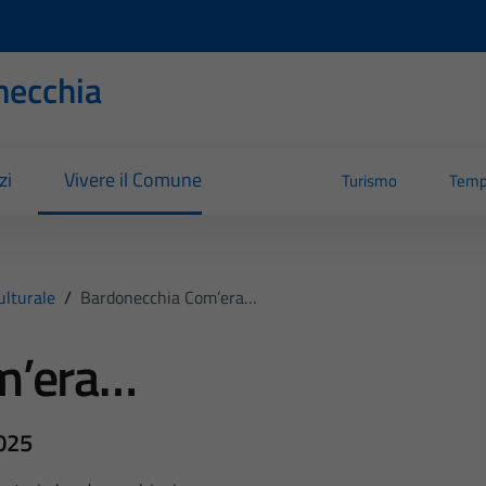
necchia
zi
Vivere il Comune
Turismo
Temp
ulturale
/
Bardonecchia Com’era…
m’era…
2025