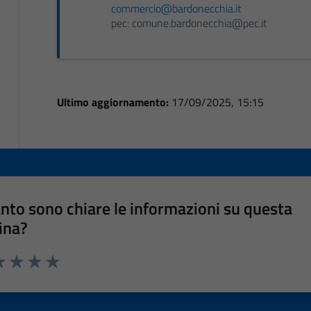
commercio@bardonecchia.it
pec: comune.bardonecchia@pec.it
Ultimo aggiornamento:
17/09/2025, 15:15
nto sono chiare le informazioni su questa
ina?
a 1 stelle su 5
luta 2 stelle su 5
Valuta 3 stelle su 5
Valuta 4 stelle su 5
Valuta 5 stelle su 5