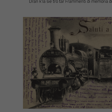
Dran k’lä sië tro tār Frammenti di memoria di