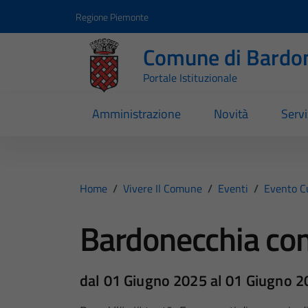
Vai ai contenuti
Vai al footer
Regione Piemonte
Comune di Bardo
Portale Istituzionale
Amministrazione
Novità
Servi
Home
/
Vivere Il Comune
/
Eventi
/
Evento C
Bardonecchia co
dal 01 Giugno 2025 al 01 Giugno 