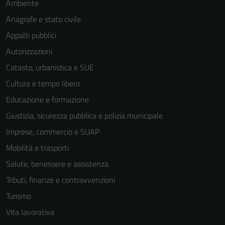
per il
Ambiente
funzionamento
Anagrafe e stato civile
del sito e non
Appalti pubblici
possono
essere
Autorizzazioni
disabilitati.
Catasto, urbanistica e SUE
Questi cookie
Cultura e tempo libero
non raccolgono
informazioni
Educazione e formazione
personali.
Giustizia, sicurezza pubblica e polizia municipale
Imprese, commercio e SUAP
Terze parti
Mobilità e trasporti
Questi cookie
Salute, benessere e assistenza
sono
Tributi, finanze e contravvenzioni
impostati da
una serie di
Turismo
servizi esterni
Vita lavorativa
(si veda la