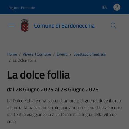
Vai ai contenuti
Vai al footer
ITA
Regione Piemonte
Lingua attiva:
Comune di Bardonecchia
Home
/
Vivere Il Comune
/
Eventi
/
Spettacolo Teatrale
/
La Dolce Follia
La dolce follia
dal 28 Giugno 2025 al 28 Giugno 2025
La Dolce Follia è una storia di amore e di guerra, dove il circo
incontra la narrazione orale, portando in scena la malinconia
del teatro viaggiante di altri tempi e l’allegria della vita del
circo.