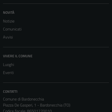
Cookie policy
estesa per i
NOVITÀ
dettagli) e
Notizie
possono
essere
Comunicati
utilizzati
Avvisi
anche per la
profilazione.
La
VIVERE IL COMUNE
disabilitazione
di questi
Luoghi
cookies può
Eventi
peggiore la
navigazione e
la fruizione
CONTATTI
delle
Comune di Bardonecchia
funzionalità
Piazza De Gasperi, 1 - Bardonecchia (TO)
del sito.
Codice fiscale: 86501270010