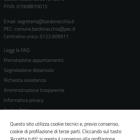
P.IVA: 01908870015
Email:
segreteria@bardonecchia.it
PEC:
comune.bardonecchia@pec.it
Centralino unico: 0122.909911
Leggi le FAQ
Prenotazione appuntamento
Segnalazione disservizio
Richiesta assistenza
Amministrazione trasparente
Informativa privacy
Cookie Policy
Note legali
Questo sito utilizza cookie tecnici e, previo consenso,
Dichiarazione di accessibilità
cookie di profilazione di terze parti. Cliccando sul tasto
'Accetta tutti' si presta il consenso alla profilazione,