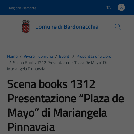
Vai ai contenuti
Vai al footer
ITA
Regione Piemonte
Lingua attiva:
Comune di Bardonecchia
Home
/
Vivere Il Comune
/
Eventi
/
Presentazione Libro
/
Scena Books 1312 Presentazione “Plaza De Mayo” Di
Mariangela Pinnavaia
Scena books 1312
Presentazione “Plaza de
Mayo” di Mariangela
Pinnavaia