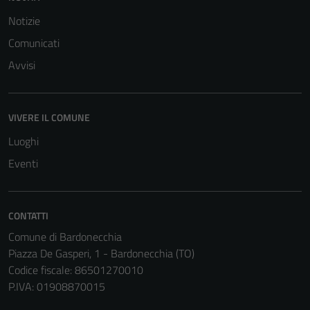
estesa per i
Notizie
dettagli) e
possono
Comunicati
essere
Avvisi
utilizzati
anche per la
profilazione.
VIVERE IL COMUNE
La
disabilitazione
Luoghi
di questi
Eventi
cookies può
peggiore la
navigazione e
CONTATTI
la fruizione
Comune di Bardonecchia
delle
Piazza De Gasperi, 1 - Bardonecchia (TO)
funzionalità
Codice fiscale: 86501270010
del sito.
P.IVA: 01908870015