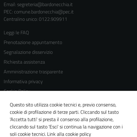
Email:
segreteria@bardonecchia.it
PEC:
comune.bardonecchia@pec.it
Centralino unico: 0122.909911
Leggi le FAQ
Prenotazione appuntamento
Segnalazione disservizio
Richiesta assistenza
Amministrazione trasparente
Informativa privacy
Cookie Policy
Note legali
Questo sito utilizza cookie tecnici e, previo consenso,
Dichiarazione di accessibilità
cookie di profilazione di terze parti. Cliccando sul tasto
'Accetta tutti' si presta il consenso alla profilazione,
Segnalazioni di inaccessibilità
cliccando sul tasto 'Esci' si continua la navigazione con i
Piano di miglioramento del sito
soli cookie tecnici.
Link alla cookie policy