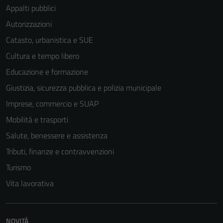
funzionamento
Appalti pubblici
del sito e non
Autorizzazioni
possono
essere
Catasto, urbanistica e SUE
disabilitati.
Cultura e tempo libero
Questi cookie
Educazione e formazione
non raccolgono
informazioni
Giustizia, sicurezza pubblica e polizia municipale
personali.
Imprese, commercio e SUAP
Mobilità e trasporti
Terze parti
Salute, benessere e assistenza
Questi cookie
Tributi, finanze e contravvenzioni
sono
Turismo
impostati da
una serie di
Vita lavorativa
servizi esterni
(si veda la
Cookie policy
NOVITÀ