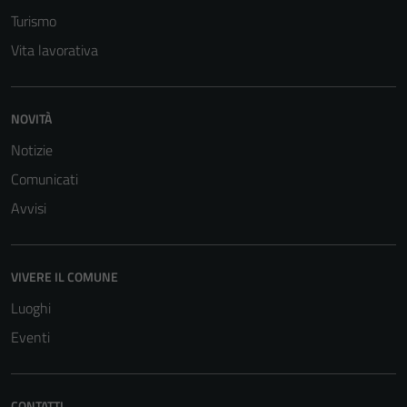
servizi esterni
Turismo
(si veda la
Cookie policy
Vita lavorativa
estesa per i
dettagli) e
possono
NOVITÀ
essere
Notizie
utilizzati
Comunicati
anche per la
profilazione.
Avvisi
La
disabilitazione
di questi
VIVERE IL COMUNE
cookies può
Luoghi
peggiore la
navigazione e
Eventi
la fruizione
delle
funzionalità
CONTATTI