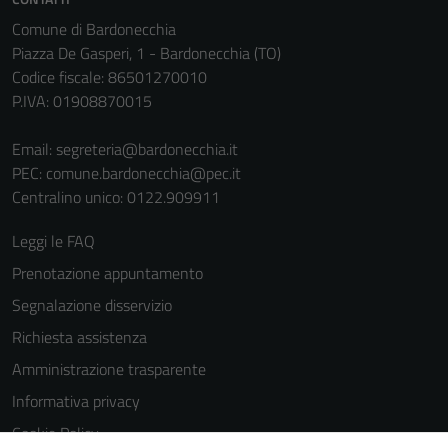
del sito.
Comune di Bardonecchia
Piazza De Gasperi, 1 - Bardonecchia (TO)
Codice fiscale: 86501270010
P.IVA: 01908870015
Email:
segreteria@bardonecchia.it
PEC:
comune.bardonecchia@pec.it
Centralino unico: 0122.909911
Leggi le FAQ
Prenotazione appuntamento
Segnalazione disservizio
Richiesta assistenza
Amministrazione trasparente
Informativa privacy
Cookie Policy