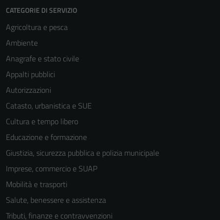
sono necessari
CATEGORIE DI SERVIZIO
per il
Agricoltura e pesca
funzionamento
Ambiente
del sito e non
possono
Anagrafe e stato civile
essere
Appalti pubblici
disabilitati.
Autorizzazioni
Questi cookie
non raccolgono
Catasto, urbanistica e SUE
informazioni
Cultura e tempo libero
personali.
Educazione e formazione
Giustizia, sicurezza pubblica e polizia municipale
Terze parti
Imprese, commercio e SUAP
Questi cookie
Mobilità e trasporti
sono
impostati da
Salute, benessere e assistenza
una serie di
Tributi, finanze e contravvenzioni