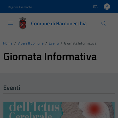
Vai ai contenuti
Vai al footer
ITA
Regione Piemonte
Lingua attiva:
Comune di Bardonecchia
Home
/
Vivere Il Comune
/
Eventi
/
Giornata Informativa
Giornata Informativa
Eventi