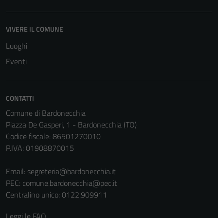
VIVERE IL COMUNE
Tecnici
Luoghi
Questi cookie
sono necessari
Eventi
per il
funzionamento
del sito e non
CONTATTI
possono
Comune di Bardonecchia
essere
Piazza De Gasperi, 1 - Bardonecchia (TO)
disabilitati.
Codice fiscale: 86501270010
Questi cookie
P.IVA: 01908870015
non raccolgono
informazioni
Email:
segreteria@bardonecchia.it
personali.
PEC:
comune.bardonecchia@pec.it
Centralino unico: 0122.909911
Terze parti
Leggi le FAQ