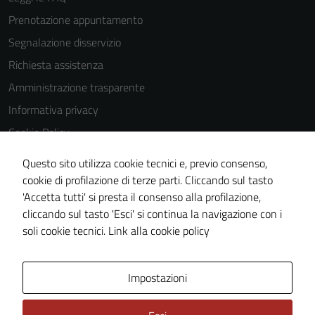
Questi cookie
Prenotazione appuntamento
sono
impostati da
Segnalazione disservizio
una serie di
Richiesta assistenza
servizi esterni
Amministrazione trasparente
(si veda la
Cookie policy
Informativa privacy
estesa per i
Cookie Policy
dettagli) e
Note legali
possono
Questo sito utilizza cookie tecnici e, previo consenso,
essere
Dichiarazione di accessibilità
cookie di profilazione di terze parti. Cliccando sul tasto
utilizzati
'Accetta tutti' si presta il consenso alla profilazione,
Segnalazioni di inaccessibilità
anche per la
cliccando sul tasto 'Esci' si continua la navigazione con i
Piano di miglioramento del sito
profilazione.
soli cookie tecnici.
Link alla cookie policy
La
disabilitazione
Area Privata
Impostazioni
di questi
cookies può
peggiore la