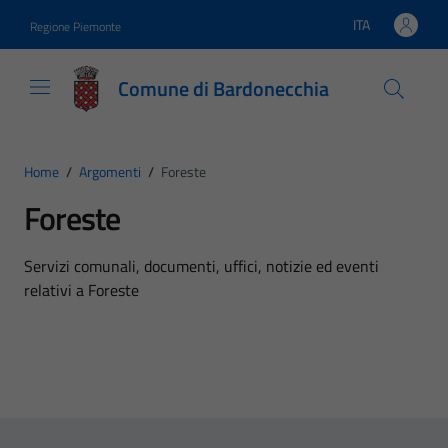
Vai ai contenuti
Vai al footer
ITA
Regione Piemonte
Lingua attiva:
Comune di Bardonecchia
Home
/
Argomenti
/
Foreste
Foreste
Dettagli dell'argomento
Servizi comunali, documenti, uffici, notizie ed eventi
relativi a Foreste