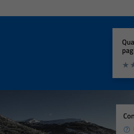
Qua
pag
Valut
Va
Con