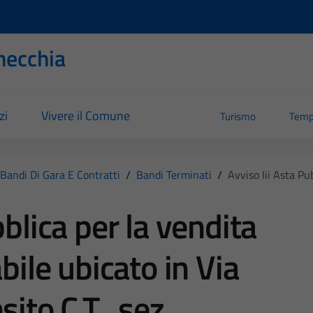
necchia
zi
Vivere il Comune
Turismo
Temp
Bandi Di Gara E Contratti
/
Bandi Terminati
/
Avviso Iii Asta Pubb
bblica per la vendita
bile ubicato in Via
ito C.T., sez.