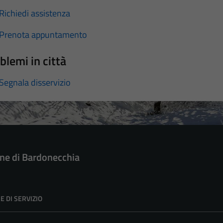
Richiedi assistenza
Prenota appuntamento
blemi in città
Segnala disservizio
e di Bardonecchia
E DI SERVIZIO