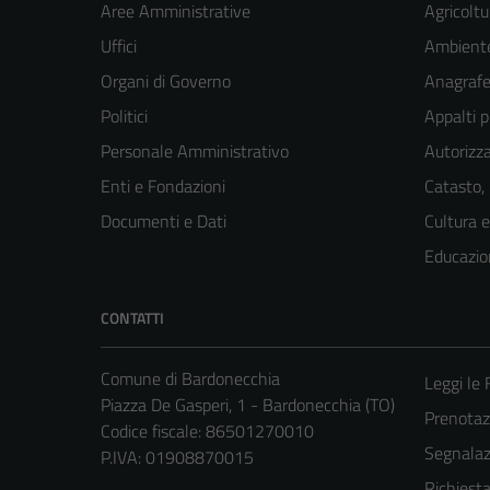
Aree Amministrative
Agricoltu
Uffici
Ambient
Organi di Governo
Anagrafe 
Politici
Appalti p
Personale Amministrativo
Autorizza
Enti e Fondazioni
Catasto,
Documenti e Dati
Cultura 
Educazio
CONTATTI
Comune di Bardonecchia
Leggi le
Piazza De Gasperi, 1 - Bardonecchia (TO)
Prenota
Codice fiscale: 86501270010
Segnalazi
P.IVA: 01908870015
Richiest