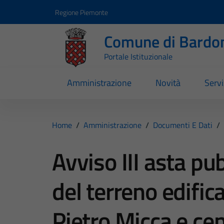
Vai ai contenuti
Vai al footer
Regione Piemonte
Comune di Bardo
Portale Istituzionale
Amministrazione
Novità
Servi
Home
/
Amministrazione
/
Documenti E Dati
/
Avviso III asta pu
del terreno edifica
Pietro Micca e cens