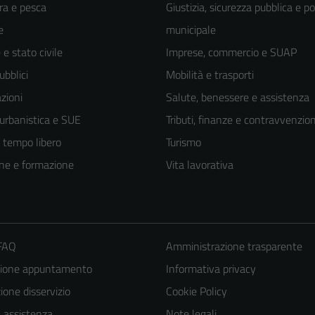
ra e pesca
Giustizia, sicurezza pubblica e po
e
municipale
e stato civile
Imprese, commercio e SUAP
ubblici
Mobilità e trasporti
zioni
Salute, benessere e assistenza
 urbanistica e SUE
Tributi, finanze e contravvenzion
e tempo libero
Turismo
ne e formazione
Vita lavorativa
Tecnici
 FAQ
Amministrazione trasparente
Questi cookie
zione appuntamento
Informativa privacy
sono necessari
one disservizio
Cookie Policy
per il
a assistenza
Note legali