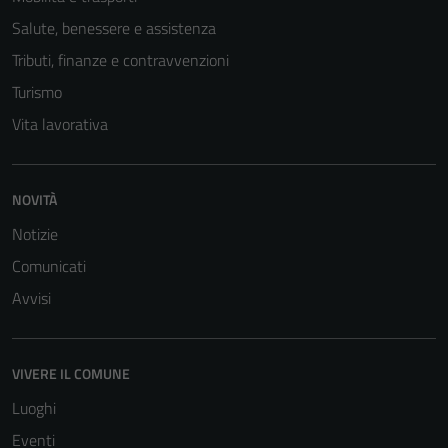
Tecnici
Salute, benessere e assistenza
Questi cookie
sono necessari
Tributi, finanze e contravvenzioni
per il
Turismo
funzionamento
Vita lavorativa
del sito e non
possono
essere
disabilitati.
NOVITÀ
Questi cookie
Notizie
non raccolgono
Comunicati
informazioni
personali.
Avvisi
Terze parti
VIVERE IL COMUNE
Questi cookie
Luoghi
sono
Eventi
impostati da