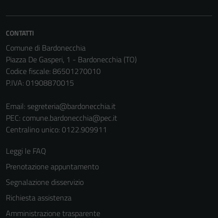
una serie di
servizi esterni
(si veda la
CONTATTI
Cookie policy
Comune di Bardonecchia
estesa per i
Piazza De Gasperi, 1 - Bardonecchia (TO)
dettagli) e
Codice fiscale: 86501270010
possono
P.IVA: 01908870015
essere
utilizzati
Email:
segreteria@bardonecchia.it
anche per la
PEC:
comune.bardonecchia@pec.it
profilazione.
Centralino unico: 0122.909911
La
disabilitazione
Leggi le FAQ
di questi
Prenotazione appuntamento
cookies può
Segnalazione disservizio
peggiore la
navigazione e
Richiesta assistenza
la fruizione
Amministrazione trasparente
delle