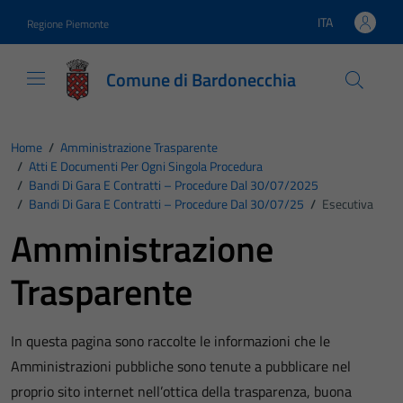
Vai ai contenuti
Vai al footer
ITA
Regione Piemonte
Lingua attiva:
Comune di Bardonecchia
Home
/
Amministrazione Trasparente
/
Atti E Documenti Per Ogni Singola Procedura
/
Bandi Di Gara E Contratti – Procedure Dal 30/07/2025
/
Bandi Di Gara E Contratti – Procedure Dal 30/07/25
/
Esecutiva
Amministrazione
Trasparente
In questa pagina sono raccolte le informazioni che le
Amministrazioni pubbliche sono tenute a pubblicare nel
proprio sito internet nell’ottica della trasparenza, buona