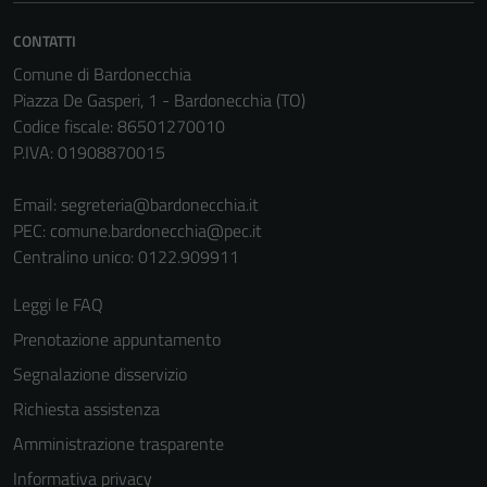
non raccolgono
informazioni
CONTATTI
personali.
Comune di Bardonecchia
Piazza De Gasperi, 1 - Bardonecchia (TO)
Codice fiscale: 86501270010
Terze parti
P.IVA: 01908870015
Questi cookie
sono
Email:
segreteria@bardonecchia.it
impostati da
PEC:
comune.bardonecchia@pec.it
una serie di
Centralino unico: 0122.909911
servizi esterni
(si veda la
Leggi le FAQ
Cookie policy
Prenotazione appuntamento
estesa per i
Segnalazione disservizio
dettagli) e
possono
Richiesta assistenza
essere
Amministrazione trasparente
utilizzati
Informativa privacy
anche per la