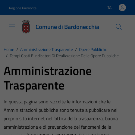
Vai ai contenuti
Vai al footer
ITA
Regione Piemonte
Lingua attiva:
Comune di Bardonecchia
Home
/
Amministrazione Trasparente
/
Opere Pubbliche
/
Tempi Costi E Indicatori Di Realizzazione Delle Opere Pubbliche
Amministrazione
Trasparente
In questa pagina sono raccolte le informazioni che le
Amministrazioni pubbliche sono tenute a pubblicare nel
proprio sito internet nell’ottica della trasparenza, buona
amministrazione e di prevenzione dei fenomeni della