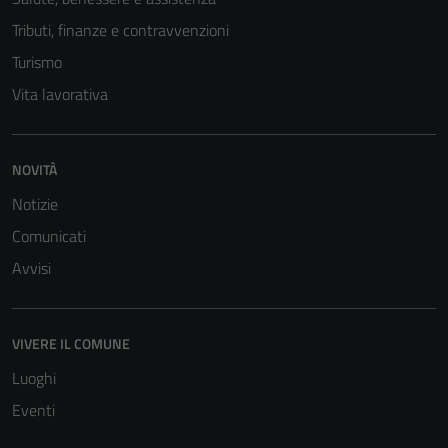
Tributi, finanze e contravvenzioni
Turismo
Vita lavorativa
NOVITÀ
Notizie
Tecnici
Comunicati
Questi cookie
sono necessari
Avvisi
per il
funzionamento
del sito e non
VIVERE IL COMUNE
possono
Luoghi
essere
disabilitati.
Eventi
Questi cookie