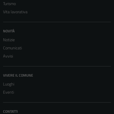
Turismo
Vita lavorativa
NOVITÀ
Notizie
Comunicati
Tecnici
Questi cookie
Avvisi
sono necessari
per il
funzionamento
VIVERE IL COMUNE
del sito e non
Luoghi
possono
essere
Eventi
disabilitati.
Questi cookie
non raccolgono
CONTATTI