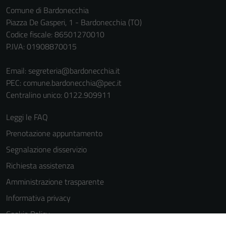
informazioni
Comune di Bardonecchia
personali.
Piazza De Gasperi, 1 - Bardonecchia (TO)
Codice fiscale: 86501270010
P.IVA: 01908870015
Terze parti
Questi cookie
Email:
segreteria@bardonecchia.it
sono
PEC:
comune.bardonecchia@pec.it
impostati da
Centralino unico: 0122.909911
una serie di
servizi esterni
Leggi le FAQ
(si veda la
Prenotazione appuntamento
Cookie policy
Segnalazione disservizio
estesa per i
dettagli) e
Richiesta assistenza
possono
Amministrazione trasparente
essere
Informativa privacy
utilizzati
anche per la
Cookie Policy
profilazione.