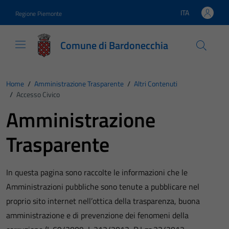
Vai ai contenuti
Vai al footer
ITA
Regione Piemonte
Lingua attiva:
Comune di Bardonecchia
Home
/
Amministrazione Trasparente
/
Altri Contenuti
/
Accesso Civico
Amministrazione
Trasparente
In questa pagina sono raccolte le informazioni che le
Amministrazioni pubbliche sono tenute a pubblicare nel
proprio sito internet nell’ottica della trasparenza, buona
amministrazione e di prevenzione dei fenomeni della