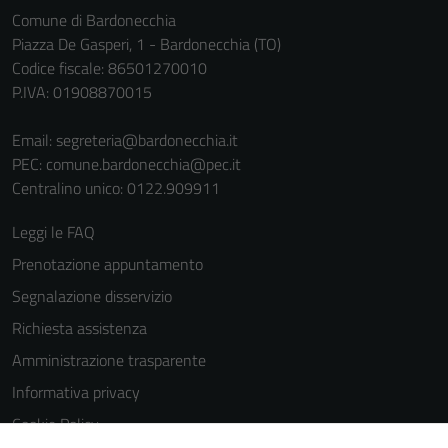
informazioni
Comune di Bardonecchia
personali.
Piazza De Gasperi, 1 - Bardonecchia (TO)
Codice fiscale: 86501270010
P.IVA: 01908870015
Terze parti
Questi cookie
Email:
segreteria@bardonecchia.it
sono
PEC:
comune.bardonecchia@pec.it
impostati da
Centralino unico: 0122.909911
una serie di
servizi esterni
Leggi le FAQ
(si veda la
Prenotazione appuntamento
Cookie policy
Segnalazione disservizio
estesa per i
dettagli) e
Richiesta assistenza
possono
Amministrazione trasparente
essere
Informativa privacy
utilizzati
anche per la
Cookie Policy
profilazione.