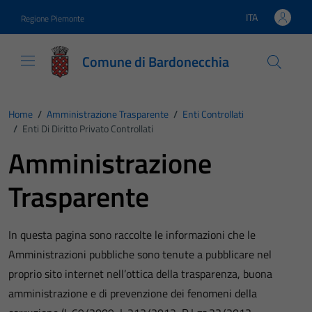
Vai ai contenuti
Vai al footer
ITA
Regione Piemonte
Lingua attiva:
Comune di Bardonecchia
Home
/
Amministrazione Trasparente
/
Enti Controllati
/
Enti Di Diritto Privato Controllati
Amministrazione
Trasparente
In questa pagina sono raccolte le informazioni che le
Amministrazioni pubbliche sono tenute a pubblicare nel
proprio sito internet nell’ottica della trasparenza, buona
amministrazione e di prevenzione dei fenomeni della