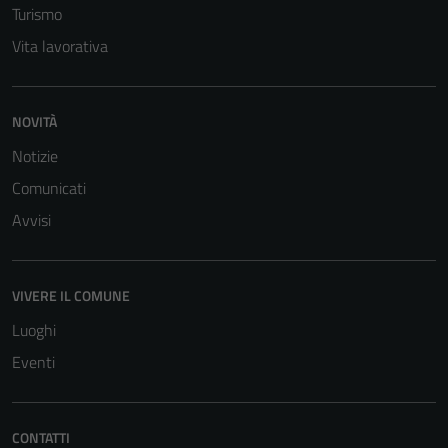
Turismo
Vita lavorativa
NOVITÀ
Notizie
Comunicati
Tecnici
Questi cookie
Avvisi
sono necessari
per il
funzionamento
VIVERE IL COMUNE
del sito e non
Luoghi
possono
essere
Eventi
disabilitati.
Questi cookie
non raccolgono
CONTATTI