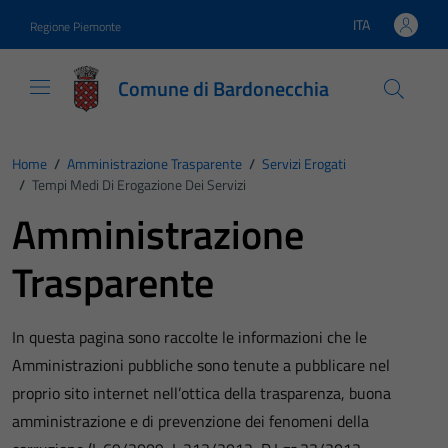
Vai ai contenuti
Vai al footer
ITA
Regione Piemonte
Lingua attiva:
Comune di Bardonecchia
Home
/
Amministrazione Trasparente
/
Servizi Erogati
/
Tempi Medi Di Erogazione Dei Servizi
Amministrazione
Trasparente
In questa pagina sono raccolte le informazioni che le
Amministrazioni pubbliche sono tenute a pubblicare nel
proprio sito internet nell’ottica della trasparenza, buona
amministrazione e di prevenzione dei fenomeni della