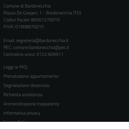
informazioni
Comune di Bardonecchia
personali.
Piazza De Gasperi, 1 - Bardonecchia (TO)
Codice fiscale: 86501270010
P.IVA: 01908870015
Terze parti
Questi cookie
Email:
segreteria@bardonecchia.it
sono
PEC:
comune.bardonecchia@pec.it
impostati da
Centralino unico: 0122.909911
una serie di
servizi esterni
Leggi le FAQ
(si veda la
Prenotazione appuntamento
Cookie policy
Segnalazione disservizio
estesa per i
dettagli) e
Richiesta assistenza
possono
Amministrazione trasparente
essere
Informativa privacy
utilizzati
anche per la
Cookie Policy
profilazione.