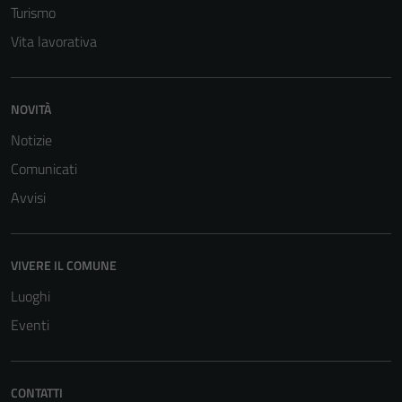
Turismo
Vita lavorativa
NOVITÀ
Notizie
Comunicati
Tecnici
Questi cookie
Avvisi
sono necessari
per il
funzionamento
VIVERE IL COMUNE
del sito e non
Luoghi
possono
essere
Eventi
disabilitati.
Questi cookie
non raccolgono
CONTATTI