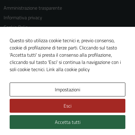
utilizzati
Amministrazione trasparente
anche per la
profilazione.
Informativa privacy
La
Cookie Policy
disabilitazione
Note legali
di questi
Questo sito utilizza cookie tecnici e, previo consenso,
cookies può
Dichiarazione di accessibilità
cookie di profilazione di terze parti. Cliccando sul tasto
peggiore la
'Accetta tutti' si presta il consenso alla profilazione,
Segnalazioni di inaccessibilità
navigazione e
cliccando sul tasto 'Esci' si continua la navigazione con i
Piano di miglioramento del sito
la fruizione
soli cookie tecnici.
Link alla cookie policy
delle
funzionalità
del sito.
Area Privata
Impostazioni
Esci
Accetta tutti
Credits: ©
Technical Design s.r.l.