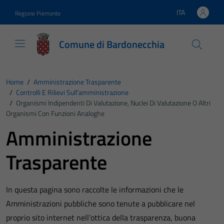
Vai ai contenuti
Vai al footer
ITA
Regione Piemonte
Lingua attiva:
Comune di Bardonecchia
Home
/
Amministrazione Trasparente
/
Controlli E Rilievi Sull'amministrazione
/
Organismi Indipendenti Di Valutazione, Nuclei Di Valutazione O Altri
Organismi Con Funzioni Analoghe
Amministrazione
Trasparente
In questa pagina sono raccolte le informazioni che le
Amministrazioni pubbliche sono tenute a pubblicare nel
proprio sito internet nell’ottica della trasparenza, buona