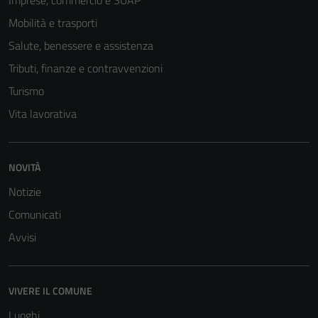
Imprese, commercio e SUAP
Mobilità e trasporti
Salute, benessere e assistenza
Tributi, finanze e contravvenzioni
Turismo
Vita lavorativa
NOVITÀ
Tecnici
Notizie
Questi cookie
sono necessari
Comunicati
per il
Avvisi
funzionamento
del sito e non
possono
VIVERE IL COMUNE
essere
disabilitati.
Luoghi