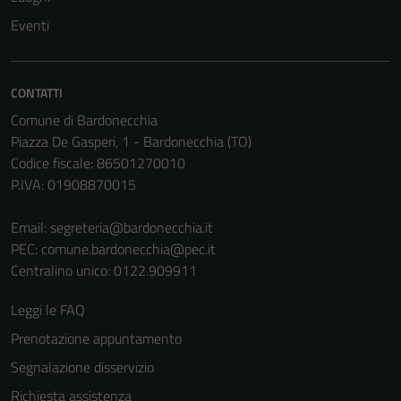
Questi cookie
Eventi
non raccolgono
informazioni
personali.
CONTATTI
Comune di Bardonecchia
Piazza De Gasperi, 1 - Bardonecchia (TO)
Terze parti
Codice fiscale: 86501270010
Questi cookie
P.IVA: 01908870015
sono
impostati da
Email:
segreteria@bardonecchia.it
una serie di
PEC:
comune.bardonecchia@pec.it
servizi esterni
Centralino unico: 0122.909911
(si veda la
Cookie policy
Leggi le FAQ
estesa per i
Prenotazione appuntamento
dettagli) e
possono
Segnalazione disservizio
essere
Richiesta assistenza