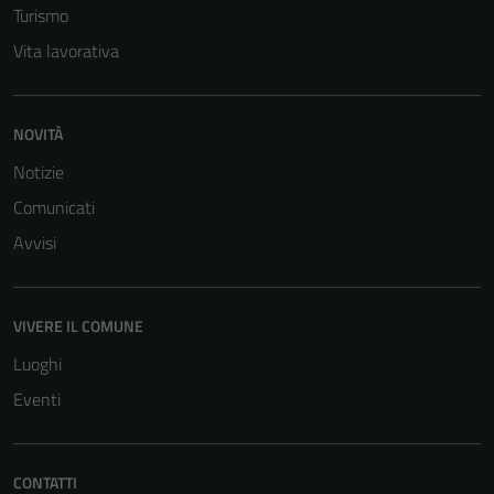
Turismo
Vita lavorativa
NOVITÀ
Notizie
Comunicati
Tecnici
Questi cookie
Avvisi
sono necessari
per il
funzionamento
VIVERE IL COMUNE
del sito e non
Luoghi
possono
essere
Eventi
disabilitati.
Questi cookie
non raccolgono
CONTATTI