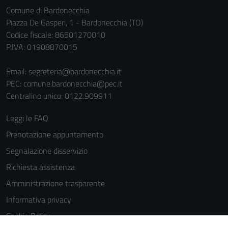
informazioni
Comune di Bardonecchia
personali.
Piazza De Gasperi, 1 - Bardonecchia (TO)
Codice fiscale: 86501270010
P.IVA: 01908870015
Terze parti
Questi cookie
Email:
segreteria@bardonecchia.it
sono
PEC:
comune.bardonecchia@pec.it
impostati da
Centralino unico: 0122.909911
una serie di
servizi esterni
Leggi le FAQ
(si veda la
Prenotazione appuntamento
Cookie policy
Segnalazione disservizio
estesa per i
dettagli) e
Richiesta assistenza
possono
Amministrazione trasparente
essere
Informativa privacy
utilizzati
anche per la
Cookie Policy
profilazione.