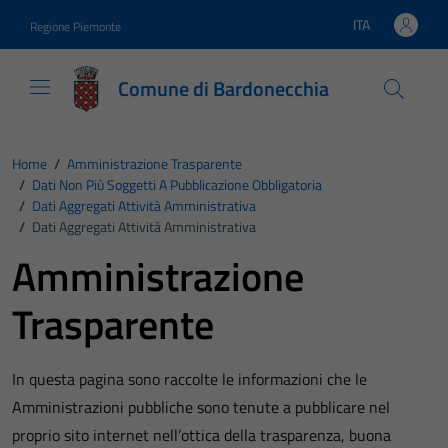
Vai ai contenuti
Vai al footer
ITA
Regione Piemonte
Lingua attiva:
Comune di Bardonecchia
Home
/
Amministrazione Trasparente
/
Dati Non Più Soggetti A Pubblicazione Obbligatoria
/
Dati Aggregati Attività Amministrativa
/
Dati Aggregati Attività Amministrativa
Amministrazione
Trasparente
In questa pagina sono raccolte le informazioni che le
Amministrazioni pubbliche sono tenute a pubblicare nel
proprio sito internet nell’ottica della trasparenza, buona