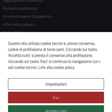
Segnalazione disservizio
utilizzati
Richiesta assistenza
anche per la
Amministrazione trasparente
profilazione.
La
Informativa privacy
disabilitazione
Cookie Policy
di questi
Note legali
cookies può
Questo sito utilizza cookie tecnici e, previo consenso,
peggiore la
Dichiarazione di accessibilità
cookie di profilazione di terze parti. Cliccando sul tasto
navigazione e
'Accetta tutti' si presta il consenso alla profilazione,
Segnalazioni di inaccessibilità
la fruizione
cliccando sul tasto 'Esci' si continua la navigazione con i
Piano di miglioramento del sito
delle
soli cookie tecnici.
Link alla cookie policy
funzionalità
del sito.
Area Privata
Impostazioni
Esci
Accetta tutti
Credits: ©
Technical Design s.r.l.