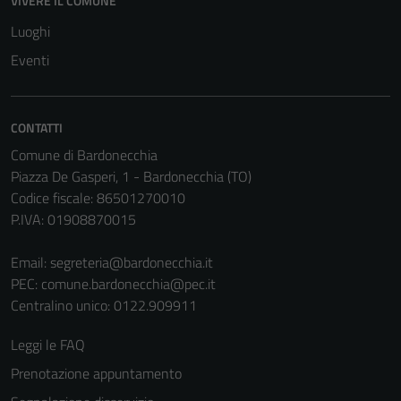
VIVERE IL COMUNE
disabilitati.
Luoghi
Questi cookie
non raccolgono
Eventi
informazioni
personali.
CONTATTI
Comune di Bardonecchia
Terze parti
Piazza De Gasperi, 1 - Bardonecchia (TO)
Questi cookie
Codice fiscale: 86501270010
sono
P.IVA: 01908870015
impostati da
una serie di
Email:
segreteria@bardonecchia.it
servizi esterni
PEC:
comune.bardonecchia@pec.it
(si veda la
Centralino unico: 0122.909911
Cookie policy
estesa per i
Leggi le FAQ
dettagli) e
Prenotazione appuntamento
possono
essere