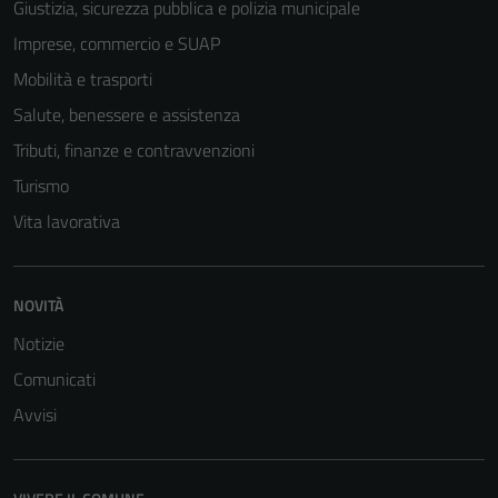
Giustizia, sicurezza pubblica e polizia municipale
Imprese, commercio e SUAP
Mobilità e trasporti
Salute, benessere e assistenza
Tributi, finanze e contravvenzioni
Turismo
Vita lavorativa
Tecnici
NOVITÀ
Questi cookie
Notizie
sono necessari
per il
Comunicati
funzionamento
Avvisi
del sito e non
possono
essere