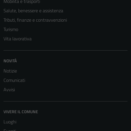
Mobilità e trasporti
Tecnici
Questi cookie
Salute, benessere e assistenza
sono necessari
Tributi, finanze e contravvenzioni
per il
Turismo
funzionamento
del sito e non
Vita lavorativa
possono
essere
disabilitati.
NOVITÀ
Questi cookie
Notizie
non raccolgono
Comunicati
informazioni
personali.
Avvisi
Terze parti
VIVERE IL COMUNE
Questi cookie
Luoghi
sono
impostati da