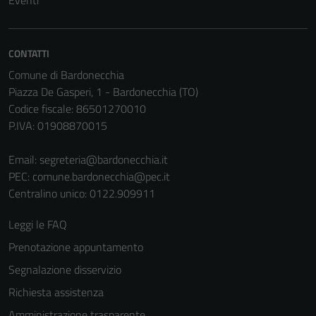
Eventi
una serie di
servizi esterni
(si veda la
CONTATTI
Cookie policy
Comune di Bardonecchia
estesa per i
Piazza De Gasperi, 1 - Bardonecchia (TO)
dettagli) e
Codice fiscale: 86501270010
possono
P.IVA: 01908870015
essere
utilizzati
Email:
segreteria@bardonecchia.it
anche per la
PEC:
comune.bardonecchia@pec.it
profilazione.
Centralino unico: 0122.909911
La
disabilitazione
Leggi le FAQ
di questi
Prenotazione appuntamento
cookies può
peggiore la
Segnalazione disservizio
navigazione e
Richiesta assistenza
la fruizione
Amministrazione trasparente