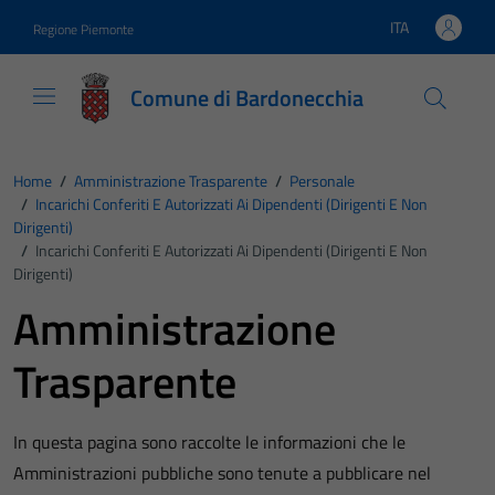
Vai ai contenuti
Vai al footer
ITA
Regione Piemonte
Lingua attiva:
Comune di Bardonecchia
Home
/
Amministrazione Trasparente
/
Personale
/
Incarichi Conferiti E Autorizzati Ai Dipendenti (dirigenti E Non
Dirigenti)
/
Incarichi Conferiti E Autorizzati Ai Dipendenti (dirigenti E Non
Dirigenti)
Amministrazione
Trasparente
In questa pagina sono raccolte le informazioni che le
Amministrazioni pubbliche sono tenute a pubblicare nel