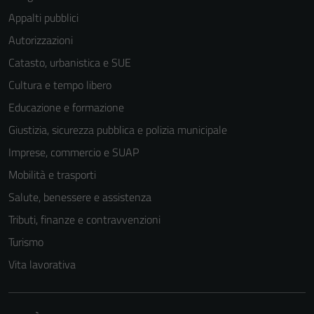
Appalti pubblici
Autorizzazioni
Catasto, urbanistica e SUE
Cultura e tempo libero
Tecnici
Educazione e formazione
Questi cookie
sono necessari
Giustizia, sicurezza pubblica e polizia municipale
per il
Imprese, commercio e SUAP
funzionamento
Mobilità e trasporti
del sito e non
possono
Salute, benessere e assistenza
essere
Tributi, finanze e contravvenzioni
disabilitati.
Turismo
Questi cookie
non raccolgono
Vita lavorativa
informazioni
personali.