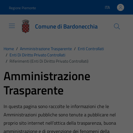
Vai ai contenuti
Vai al footer
ITA
Regione Piemonte
Lingua attiva:
Comune di Bardonecchia
Home
/
Amministrazione Trasparente
/
Enti Controllati
/
Enti Di Diritto Privato Controllati
/
Riferimenti (Enti Di Diritto Privato Controllati)
Amministrazione
Trasparente
In questa pagina sono raccolte le informazioni che le
Amministrazioni pubbliche sono tenute a pubblicare nel
proprio sito internet nell’ottica della trasparenza, buona
amministrazione e di prevenzione dei fenomeni della