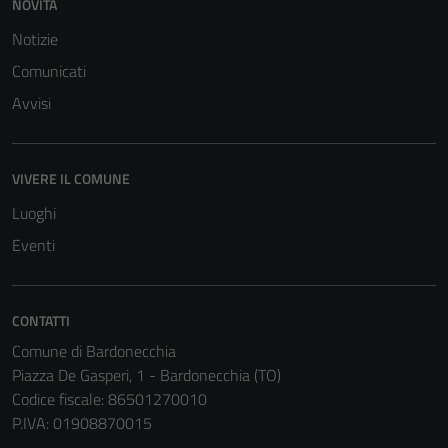
NOVITÀ
Notizie
Terze parti
Questi cookie
Comunicati
sono
Avvisi
impostati da
una serie di
servizi esterni
VIVERE IL COMUNE
(si veda la
Luoghi
Cookie policy
estesa per i
Eventi
dettagli) e
possono
essere
CONTATTI
utilizzati
Comune di Bardonecchia
anche per la
Piazza De Gasperi, 1 - Bardonecchia (TO)
profilazione.
Codice fiscale: 86501270010
La
P.IVA: 01908870015
disabilitazione