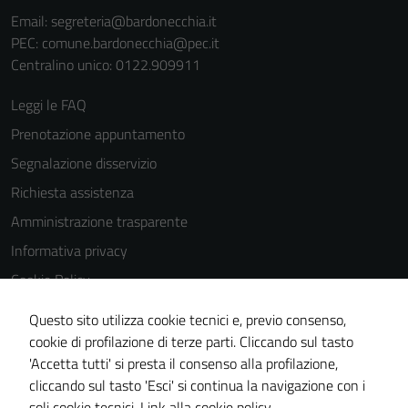
di questi
Email:
segreteria@bardonecchia.it
cookies può
PEC:
comune.bardonecchia@pec.it
peggiore la
Centralino unico: 0122.909911
navigazione e
la fruizione
Leggi le FAQ
delle
Prenotazione appuntamento
funzionalità
del sito.
Segnalazione disservizio
Richiesta assistenza
Amministrazione trasparente
Informativa privacy
Cookie Policy
Note legali
Questo sito utilizza cookie tecnici e, previo consenso,
Dichiarazione di accessibilità
cookie di profilazione di terze parti. Cliccando sul tasto
'Accetta tutti' si presta il consenso alla profilazione,
Segnalazioni di inaccessibilità
cliccando sul tasto 'Esci' si continua la navigazione con i
Piano di miglioramento del sito
soli cookie tecnici.
Link alla cookie policy