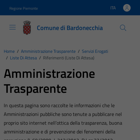
Vai ai contenuti
Vai al footer
ITA
Regione Piemonte
Lingua attiva:
Comune di Bardonecchia
Home
/
Amministrazione Trasparente
/
Servizi Erogati
/
Liste Di Attesa
/
Riferimenti (Liste Di Attesa)
Amministrazione
Trasparente
In questa pagina sono raccolte le informazioni che le
Amministrazioni pubbliche sono tenute a pubblicare nel
proprio sito internet nell’ottica della trasparenza, buona
amministrazione e di prevenzione dei fenomeni della