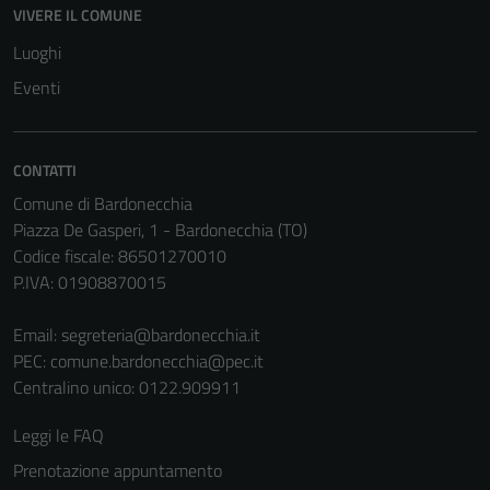
sono
VIVERE IL COMUNE
impostati da
Luoghi
una serie di
Eventi
servizi esterni
(si veda la
Cookie policy
estesa per i
CONTATTI
dettagli) e
Comune di Bardonecchia
possono
Piazza De Gasperi, 1 - Bardonecchia (TO)
essere
Codice fiscale: 86501270010
utilizzati
P.IVA: 01908870015
anche per la
profilazione.
Email:
segreteria@bardonecchia.it
La
PEC:
comune.bardonecchia@pec.it
disabilitazione
Centralino unico: 0122.909911
di questi
cookies può
Leggi le FAQ
peggiore la
Prenotazione appuntamento
navigazione e