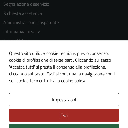
Segnalazione disservizio
la fruizione
delle
Richiesta assistenza
funzionalità
Amministrazione trasparente
del sito.
Informativa privacy
Cookie Policy
Note legali
Questo sito utilizza cookie tecnici e, previo consenso,
Dichiarazione di accessibilità
cookie di profilazione di terze parti. Cliccando sul tasto
'Accetta tutti' si presta il consenso alla profilazione,
Segnalazioni di inaccessibilità
cliccando sul tasto 'Esci' si continua la navigazione con i
Piano di miglioramento del sito
soli cookie tecnici.
Link alla cookie policy
Area Privata
Impostazioni
Esci