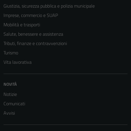
Giustizia, sicurezza pubblica e polizia municipale
Tecnici
Imprese, commercio e SUAP
Questi cookie
Mobilità e trasporti
sono necessari
Salute, benessere e assistenza
per il
funzionamento
Tributi, finanze e contravvenzioni
del sito e non
Turismo
possono
Vita lavorativa
essere
disabilitati.
Questi cookie
NOVITÀ
non raccolgono
informazioni
Notizie
personali.
Comunicati
Avvisi
Terze parti
Questi cookie