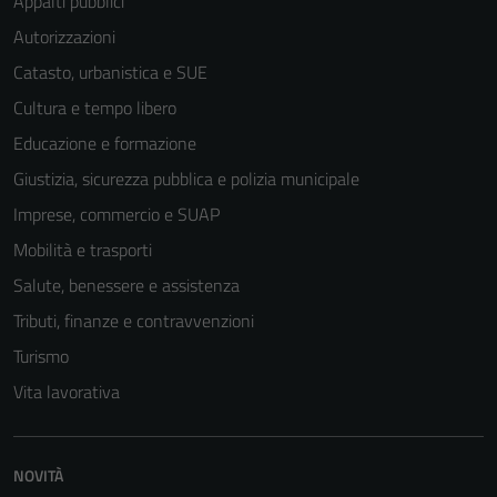
Appalti pubblici
Autorizzazioni
Catasto, urbanistica e SUE
Cultura e tempo libero
Tecnici
Educazione e formazione
Questi cookie
Giustizia, sicurezza pubblica e polizia municipale
sono necessari
Imprese, commercio e SUAP
per il
funzionamento
Mobilità e trasporti
del sito e non
Salute, benessere e assistenza
possono
Tributi, finanze e contravvenzioni
essere
disabilitati.
Turismo
Questi cookie
Vita lavorativa
non raccolgono
informazioni
personali.
NOVITÀ