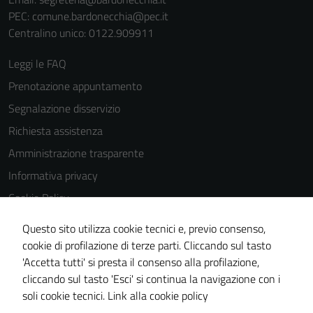
cookies può
PEC:
comune.bardonecchia@pec.it
peggiore la
Centralino unico: 0122.909911
navigazione e
la fruizione
Leggi le FAQ
delle
Prenotazione appuntamento
funzionalità
Segnalazione disservizio
del sito.
Richiesta assistenza
Amministrazione trasparente
Informativa privacy
Cookie Policy
Note legali
Questo sito utilizza cookie tecnici e, previo consenso,
Dichiarazione di accessibilità
cookie di profilazione di terze parti. Cliccando sul tasto
'Accetta tutti' si presta il consenso alla profilazione,
Segnalazioni di inaccessibilità
cliccando sul tasto 'Esci' si continua la navigazione con i
Piano di miglioramento del sito
soli cookie tecnici.
Link alla cookie policy