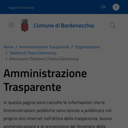
Vai ai contenuti
Vai al footer
ITA
Regione Piemonte
Lingua attiva:
Comune di Bardonecchia
Home
/
Amministrazione Trasparente
/
Organizzazione
/
Telefono E Posta Elettronica
/
Riferimenti (Telefono E Posta Elettronica)
Amministrazione
Trasparente
In questa pagina sono raccolte le informazioni che le
Amministrazioni pubbliche sono tenute a pubblicare nel
proprio sito internet nell’ottica della trasparenza, buona
amministrazione e di prevenzione dei fenomeni della