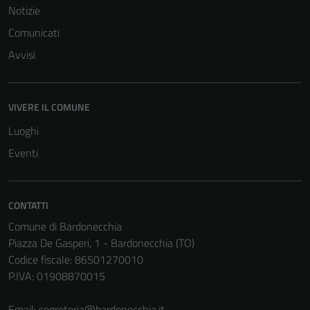
Notizie
Terze parti
Comunicati
Questi cookie
Avvisi
sono
impostati da
una serie di
servizi esterni
VIVERE IL COMUNE
(si veda la
Luoghi
Cookie policy
Eventi
estesa per i
dettagli) e
possono
CONTATTI
essere
utilizzati
Comune di Bardonecchia
anche per la
Piazza De Gasperi, 1 - Bardonecchia (TO)
profilazione.
Codice fiscale: 86501270010
La
P.IVA: 01908870015
disabilitazione
di questi
Email:
segreteria@bardonecchia.it