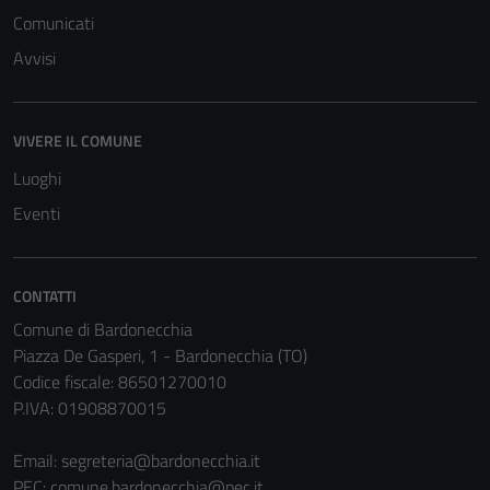
del sito e non
Comunicati
possono
essere
Avvisi
disabilitati.
Questi cookie
non raccolgono
VIVERE IL COMUNE
informazioni
Luoghi
personali.
Eventi
Terze parti
Questi cookie
CONTATTI
sono
Comune di Bardonecchia
impostati da
Piazza De Gasperi, 1 - Bardonecchia (TO)
una serie di
Codice fiscale: 86501270010
servizi esterni
P.IVA: 01908870015
(si veda la
Cookie policy
Email:
segreteria@bardonecchia.it
estesa per i
PEC:
comune.bardonecchia@pec.it