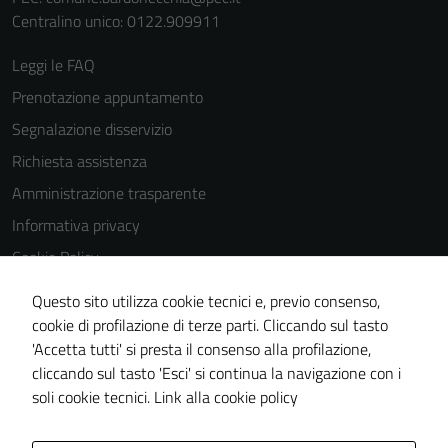
dettagli) e
Centralino unico: 0122.909911
possono
essere
Leggi le FAQ
utilizzati
Prenotazione appuntamento
anche per la
Segnalazione disservizio
profilazione.
La
Richiesta assistenza
disabilitazione
Amministrazione trasparente
di questi
Informativa privacy
cookies può
peggiore la
Cookie Policy
navigazione e
Note legali
Questo sito utilizza cookie tecnici e, previo consenso,
la fruizione
Dichiarazione di accessibilità
cookie di profilazione di terze parti. Cliccando sul tasto
delle
'Accetta tutti' si presta il consenso alla profilazione,
funzionalità
Segnalazioni di inaccessibilità
cliccando sul tasto 'Esci' si continua la navigazione con i
del sito.
Piano di miglioramento del sito
soli cookie tecnici.
Link alla cookie policy