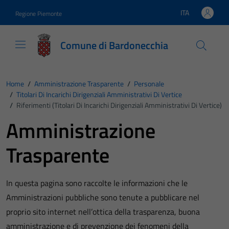
Vai ai contenuti
Vai al footer
ITA
Regione Piemonte
Lingua attiva:
Comune di Bardonecchia
Home
/
Amministrazione Trasparente
/
Personale
/
Titolari Di Incarichi Dirigenziali Amministrativi Di Vertice
/
Riferimenti (Titolari Di Incarichi Dirigenziali Amministrativi Di Vertice)
Amministrazione
Trasparente
In questa pagina sono raccolte le informazioni che le
Amministrazioni pubbliche sono tenute a pubblicare nel
proprio sito internet nell’ottica della trasparenza, buona
amministrazione e di prevenzione dei fenomeni della