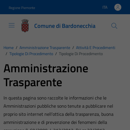
Vai ai contenuti
Vai al footer
ITA
Regione Piemonte
Lingua attiva:
Comune di Bardonecchia
Home
/
Amministrazione Trasparente
/
Attività E Procedimenti
/
Tipologie Di Procedimento
/
Tipologie Di Procedimento
Amministrazione
Trasparente
In questa pagina sono raccolte le informazioni che le
Amministrazioni pubbliche sono tenute a pubblicare nel
proprio sito internet nell’ottica della trasparenza, buona
amministrazione e di prevenzione dei fenomeni della