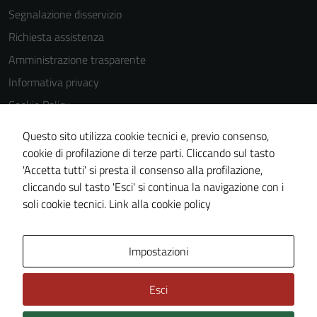
essere
Segnalazione disservizio
utilizzati
Richiesta assistenza
anche per la
profilazione.
Amministrazione trasparente
La
Informativa privacy
disabilitazione
Cookie Policy
di questi
cookies può
Note legali
Questo sito utilizza cookie tecnici e, previo consenso,
peggiore la
Dichiarazione di accessibilità
cookie di profilazione di terze parti. Cliccando sul tasto
navigazione e
'Accetta tutti' si presta il consenso alla profilazione,
Segnalazioni di inaccessibilità
la fruizione
cliccando sul tasto 'Esci' si continua la navigazione con i
delle
Piano di miglioramento del sito
soli cookie tecnici.
Link alla cookie policy
funzionalità
del sito.
Area Privata
Impostazioni
Esci