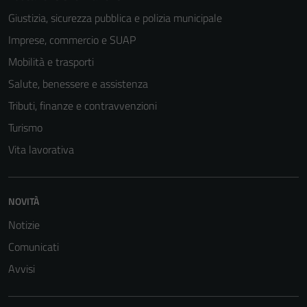
Giustizia, sicurezza pubblica e polizia municipale
Imprese, commercio e SUAP
Mobilità e trasporti
Salute, benessere e assistenza
Tributi, finanze e contravvenzioni
Turismo
Vita lavorativa
Tecnici
NOVITÀ
Questi cookie
sono necessari
Notizie
per il
Comunicati
funzionamento
Avvisi
del sito e non
possono
essere