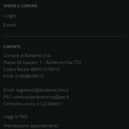
VIVERE IL COMUNE
disabilitati.
Questi cookie
Luoghi
non raccolgono
Eventi
informazioni
personali.
CONTATTI
Terze parti
Comune di Bardonecchia
Questi cookie
Piazza De Gasperi, 1 - Bardonecchia (TO)
sono
Codice fiscale: 86501270010
impostati da
P.IVA: 01908870015
una serie di
servizi esterni
Email:
segreteria@bardonecchia.it
(si veda la
PEC:
comune.bardonecchia@pec.it
Cookie policy
Centralino unico: 0122.909911
estesa per i
Leggi le FAQ
dettagli) e
possono
Prenotazione appuntamento