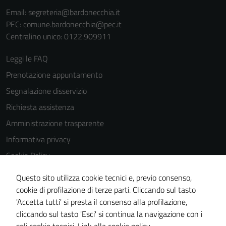
estesa per i
Email:
segreteria@bardonecchia.it
dettagli) e
PEC:
comune.bardonecchia@pec.it
possono
Centralino unico: 0122.909911
essere
utilizzati
Leggi le FAQ
anche per la
Prenotazione appuntamento
profilazione.
Segnalazione disservizio
La
disabilitazione
Richiesta assistenza
di questi
Amministrazione trasparente
cookies può
Informativa privacy
peggiore la
navigazione e
Cookie Policy
la fruizione
Note legali
delle
Questo sito utilizza cookie tecnici e, previo consenso,
Dichiarazione di accessibilità
funzionalità
cookie di profilazione di terze parti. Cliccando sul tasto
del sito.
'Accetta tutti' si presta il consenso alla profilazione,
Segnalazioni di inaccessibilità
cliccando sul tasto 'Esci' si continua la navigazione con i
Piano di miglioramento del sito