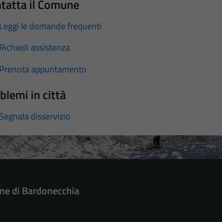
tatta il Comune
Leggi le domande frequenti
Richiedi assistenza
Prenota appuntamento
blemi in città
Segnala disservizio
e di Bardonecchia