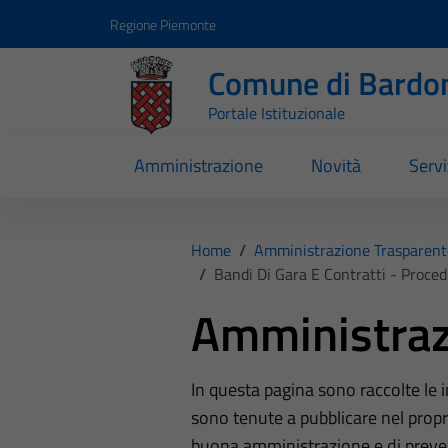
Vai ai contenuti
Vai al footer
Regione Piemonte
Comune di Bardo
Portale Istituzionale
Amministrazione
Novità
Servi
Home
/
Amministrazione Trasparent
/
Bandi Di Gara E Contratti - Proce
Amministraz
In questa pagina sono raccolte le
sono tenute a pubblicare nel propri
buona amministrazione e di preve